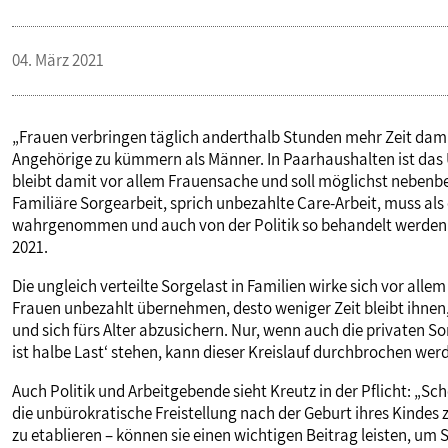
PUBLIKATIONEN
04. März 2021
TERMINE & VERANSTALTUNGEN
„Frauen verbringen täglich anderthalb Stunden mehr Zeit dami
Angehörige zu kümmern als Männer. In Paarhaushalten ist das 
MITGLIEDSCHAFT & SERVICE
bleibt damit vor allem Frauensache und soll möglichst nebenbe
Familiäre Sorgearbeit, sprich unbezahlte Care-Arbeit, muss als
wahrgenommen und auch von der Politik so behandelt werden",
2021.
Die ungleich verteilte Sorgelast in Familien wirke sich vor all
Frauen unbezahlt übernehmen, desto weniger Zeit bleibt ihne
und sich fürs Alter abzusichern. Nur, wenn auch die privaten So
ist halbe Last‘ stehen, kann dieser Kreislauf durchbrochen werd
Auch Politik und Arbeitgebende sieht Kreutz in der Pflicht: „S
die unbürokratische Freistellung nach der Geburt ihres Kindes 
zu etablieren – können sie einen wichtigen Beitrag leisten, um S