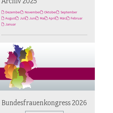
Archiv 2025
Dezember
November
Oktober
September
August
Juli
Juni
Mai
April
März
Februar
Januar
Bundesfrauenkongress 2026