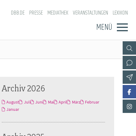
DBB.DE
PRESSE
MEDIATHEK
VERANSTALTUNGEN
LEXIKON
MENÜ
Archiv 2026
August
Juli
Juni
Mai
April
März
Februar
Januar