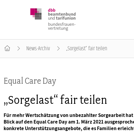
News-Archiv
„Sorgelast“ fair teilen
DBB FRAUEN
Equal Care Day
BUNDESTAGSWAHL 2025
„Sorgelast“ fair teilen
POSITIONEN
Für mehr Wertschätzung von unbezahlter Sorgearbeit hat s
Blick auf den Equal Care Day am 1. März 2021 ausgesproche
SCHWERPUNKTTHEMEN
konkrete Unterstützungsangebote, die es Familien erleichte