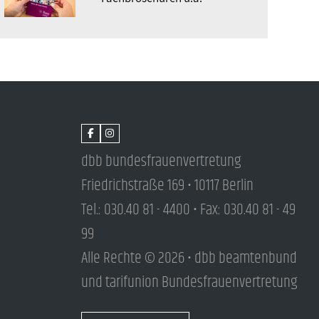
dbb bundesfrauenvertretung
Friedrichstraße 169 • 10117 Berlin
Tel.: 030.40 81 - 4400 • Fax: 030.40 81 - 49
99
Alle Rechte © 2026 • dbb beamtenbund
und tarifunion Bundesfrauenvertretung