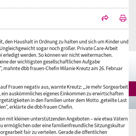
Mitgliedsgewerkschaften
Alterssicherung
Digitalisierung
Seminare
Akademie
Kooperationen
Bildung
Frauenrecht kompakt
Verlag
t, den Haushalt in Ordnung zu halten und sich um Kinder und
Ungleichgewicht sogar noch größer. Private Care-Arbeit
Gesundheit
i erledigt werden. So können wir nicht weitermachen.
 eine der wichtigsten gesellschaftlichen Aufgabe
 mahnte dbb frauen-Chefin Milanie Kreutz am 26. Februar
Gender Budgeting
em auf Frauen negativ aus, warnte Kreutz: „Je mehr Sorgearbeit
Europa
n, ein auskömmliches eigenes Einkommen zu erwirtschaften
rgetätigkeiten in den Familien unter dem Motto ‚geteilte Last
en", erklärte die dbb frauen Chefin.
Stellungnahmen
chon mit kleinen unterstützenden Angeboten – wie etwa Vätern
zu ermöglichen oder eine familienfreundliche Sitzungskultur
orgearbeit fair zu verteilen. Gerade die öffentlichen