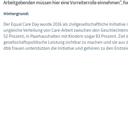
Arbeitgebenden müssen hier eine Vorreiterrolle einnehmen", fo
Hintergrund:
Der Equal Care Day wurde 2016 als zivilgesellschaftliche Initiat
ungleiche Verteilung von Care-Arbeit zwischen den Geschlechter
52 Prozent, in Paarhaushalten mit Kindern sogar 83 Prozent. Ziel der
gesellschaftspolitische Leistung sichtbar zu machen und sie au
dbb frauen unterstützen die Initiative und gehören zu den Erstze