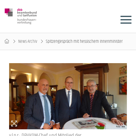
News-Archiv
Spitzengespräch mit hessischem Innenminister
v.l.n.r.: DPVKOM-Chef und Mitglied der