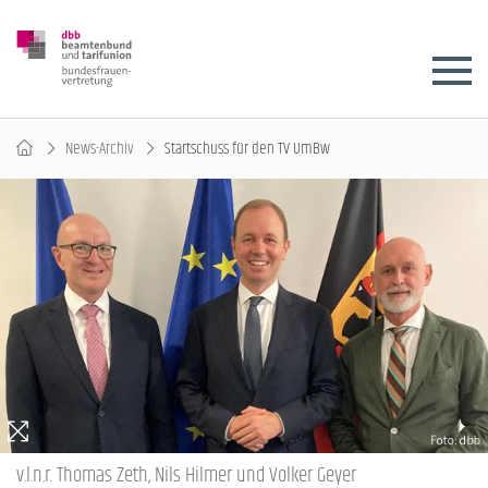
News-Archiv
Startschuss für den TV UmBw
v.l.n.r. Thomas Zeth, Nils Hilmer und Volker Geyer