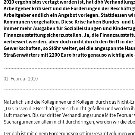
2010 ergebnislos vertagt worden ist, hat dbb Verhandlungs
PUBLIKATIONEN
Arbeitgeber kritisiert und die Forderungen der Beschäftigt
Arbeitgeber endlich ein Angebot vorlegen. Stattdessen wi
Kommunen vorgehalten. Diese Krise haben Bundes- und L
TERMINE & VERANSTALTUNGEN
immer mehr Ausgaben für Sozialleistungen und Kindertag
Finanzausstattung sicherzustellen. Ja, die Finanzausstat
verbessert werden, aber doch nicht durch den Griff in die
MITGLIEDSCHAFT & SERVICE
Gewerkschaften, so Stöhr weiter, sei die angespannte Hau
Straßenwärters mit 2200 Euro brutto genauso wichtig wie
01. Februar 2010
Natürlich sind die Kolleginnen und Kollegen durch das Nicht-E
„Das lassen die Beschäftigten sich nicht gefallen und werden 
Luft machen. Bis zur dritten Verhandlungsrunde Mitte Februar 
Sachargumenten allein nicht durchdringen, werden wir die eb
Der dbb ist mit einem Forderungspaket im Gesamtvolumen von 5