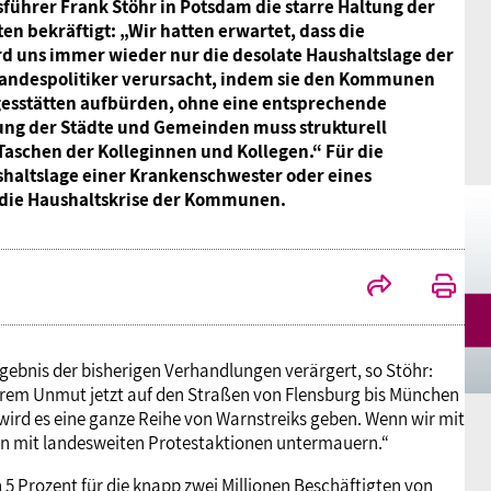
führer Frank Stöhr in Potsdam die starre Haltung der
Mitgliedsgewerkschaften
Alterssicherung
Digitalisierung
Seminare
Akademie
en bekräftigt: „Wir hatten erwartet, dass die
rd uns immer wieder nur die desolate Haushaltslage der
andespolitiker verursacht, indem sie den Kommunen
Kooperationen
Bildung
Frauenrecht kompakt
Verlag
esstätten aufbürden, ohne eine entsprechende
tung der Städte und Gemeinden muss strukturell
 Taschen der Kolleginnen und Kollegen.“ Für die
Gesundheit
shaltslage einer Krankenschwester oder eines
 die Haushaltskrise der Kommunen.
Gender Budgeting
Europa
rgebnis der bisherigen Verhandlungen verärgert, so Stöhr:
Stellungnahmen
ihrem Unmut jetzt auf den Straßen von Flensburg bis München
wird es eine ganze Reihe von Warnstreiks geben. Wenn wir mit
en mit landesweiten Protestaktionen untermauern.“
 Prozent für die knapp zwei Millionen Beschäftigten von