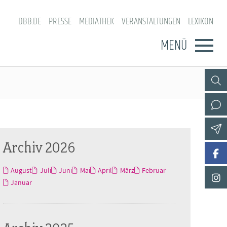
DBB.DE
PRESSE
MEDIATHEK
VERANSTALTUNGEN
LEXIKON
MENÜ
Archiv 2026
August
Juli
Juni
Mai
April
März
Februar
Januar