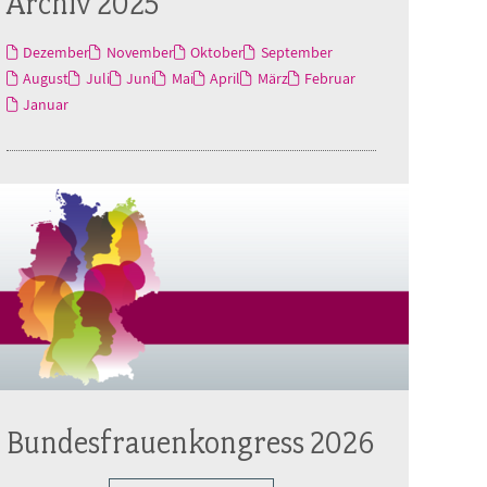
Archiv 2025
Dezember
November
Oktober
September
August
Juli
Juni
Mai
April
März
Februar
Januar
Bundesfrauenkongress 2026