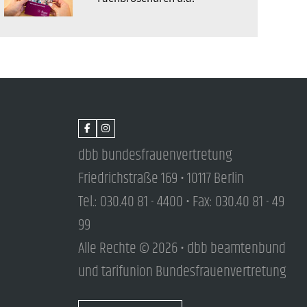
dbb bundesfrauenvertretung
Friedrichstraße 169 • 10117 Berlin
Tel.: 030.40 81 - 4400 • Fax: 030.40 81 - 49
99
Alle Rechte © 2026 • dbb beamtenbund
und tarifunion Bundesfrauenvertretung