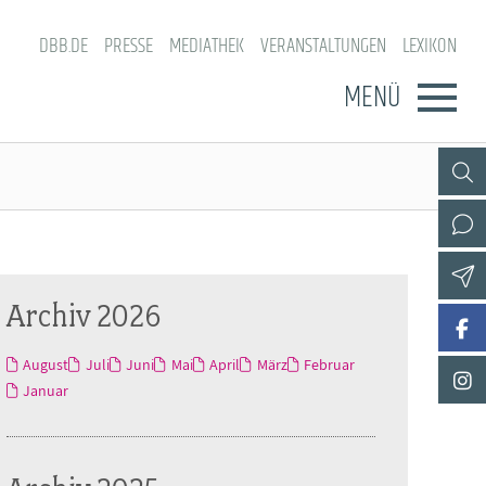
DBB.DE
PRESSE
MEDIATHEK
VERANSTALTUNGEN
LEXIKON
MENÜ
Archiv 2026
August
Juli
Juni
Mai
April
März
Februar
Januar