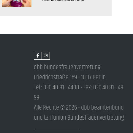
dbb bundesfrauenvertretung
Friedrichstraße 169 • 10117 Berlin
Tel.: 030.40 81 - 4400 • Fax: 030.40 81 - 49
99
Alle Rechte © 2026 • dbb beamtenbund
und tarifunion Bundesfrauenvertretung