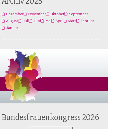
Archiv 2025
Dezember
November
Oktober
September
August
Juli
Juni
Mai
April
März
Februar
Januar
Bundesfrauenkongress 2026