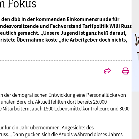
m Fokus
ür den dbb in der kommenden Einkommensrunde für
esvorsitzende und Fachvorstand Tarifpolitik Willi Russ
deutlich gemacht. „Unsere Jugend ist ganz heiß darauf,
ristete Übernahme koste „die Arbeitgeber doch nichts,
en der demografischen Entwicklung eine Personallücke von
alen Bereich. Aktuell fehlten dort bereits 25.000
000 Mitarbeitern, auch 1500 Lebensmittelkontrolleure und 3000
nur für ein Jahr übernommen. Angesichts des
 Russ: „Dann gucken sich die Azubis während dieses Jahres