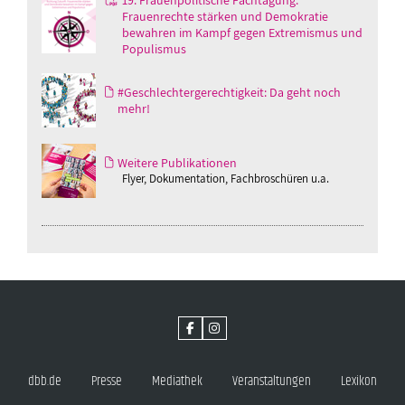
Frauenrechte stärken und Demokratie
bewahren im Kampf gegen Extremismus und
Populismus
#Geschlechtergerechtigkeit: Da geht noch
mehr!
Weitere Publikationen
Flyer, Dokumentation, Fachbroschüren u.a.
dbb.de
Presse
Mediathek
Veranstaltungen
Lexikon