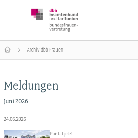
Archiv dbb Frauen
DBB FRAUEN
Meldungen
BUNDESTAGSWAHL 2025
Juni 2026
POSITIONEN
24.06.2026
SCHWERPUNKTTHEMEN
Parität jetzt