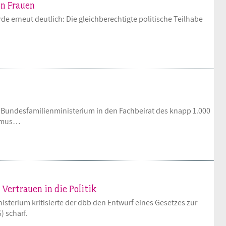
n Frauen
Mitgliedsgewerkschaften
Alterssicherung
Digitalisierung
Seminare
Akademie
de erneut deutlich: Die gleichberechtigte politische Teilhabe
Kooperationen
Bildung
Frauenrecht kompakt
Verlag
Gesundheit
 Bundesfamilienministerium in den Fachbeirat des knapp 1.000
Gender Budgeting
ismus…
Europa
Stellungnahmen
Vertrauen in die Politik
terium kritisierte der dbb den Entwurf eines Gesetzes zur
 scharf.