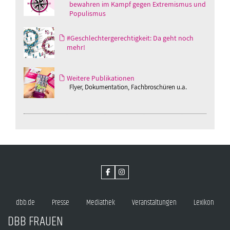
bewahren im Kampf gegen Extremismus und
Populismus
#Geschlechtergerechtigkeit: Da geht noch
mehr!
Weitere Publikationen
Flyer, Dokumentation, Fachbroschüren u.a.
dbb.de
Presse
Mediathek
Veranstaltungen
Lexikon
DBB FRAUEN