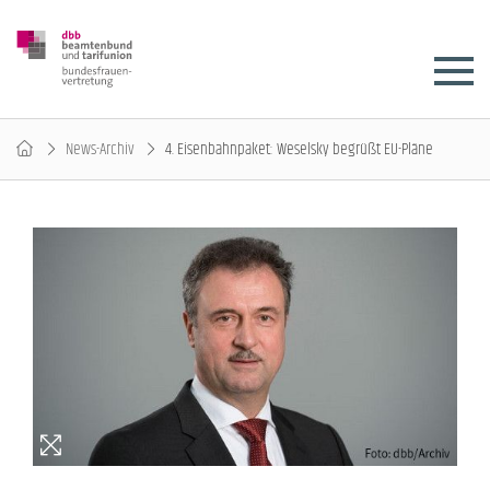
News-Archiv
4. Eisenbahnpaket: Weselsky begrüßt EU-Pläne