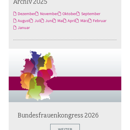
Archiv 2025
Dezember
November
Oktober
September
August
Juli
Juni
Mai
April
März
Februar
Januar
Bundesfrauenkongress 2026
WEITER