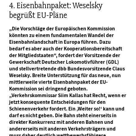
4. Eisenbahnpaket: Weselsky
begrüßt EU-Pläne
„Die Vorschläge der Europäischen Kommission
könnten zu einem fundamentalen Wandel der
Eisenbahnlandschaft in Europa führen. Dazu
bedarf es aber auch der Kooperationsbereitschaft
der Mitgliedstaaten“, fordert der Vorsitzende der
Gewerkschaft Deutscher Lokomotivführer (GDL)
und stellvertretende dbb Bundesvorsitzende Claus
Weselsky. Breite Unterstützung für das neue, nun
mittlerweile vierte Eisenbahnpaket der EU-
Kommission sei dringend geboten.
„Verkehrskommissar Siim Kallas hat Recht, wenn er
jetzt konsequente Entscheidungen für den
Schienenverkehr fordert. Ein ‚Weiter so!‘ kann und
darf es nicht geben. Die Bahn steht einerseits in
direkter Konkurrenz mit anderen Bahnen und
andererseits mit anderen Verkehrsträgern und
muss daher deutlich wettbewerbsfähigere