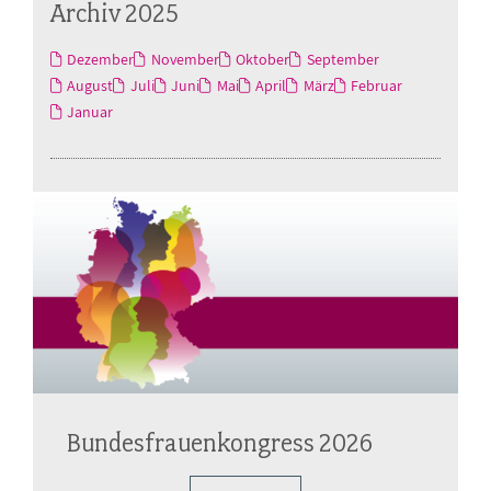
Archiv 2025
Dezember
November
Oktober
September
August
Juli
Juni
Mai
April
März
Februar
Januar
Bundesfrauenkongress 2026