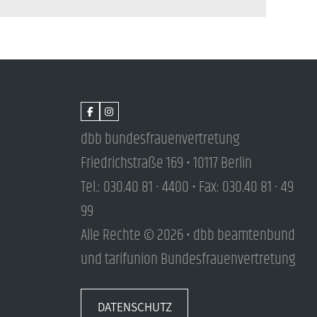
dbb bundesfrauenvertretung
Friedrichstraße 169 • 10117 Berlin
Tel.: 030.40 81 - 4400 • Fax: 030.40 81 - 49
99
Alle Rechte © 2026 • dbb beamtenbund
und tarifunion Bundesfrauenvertretung
DATENSCHUTZ