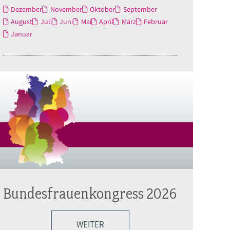
Dezember
November
Oktober
September
August
Juli
Juni
Mai
April
März
Februar
Januar
Bundesfrauenkongress 2026
WEITER