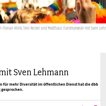
Mitgliedsgewerkschaften
Alterssicherung
Digitalisierung
Seminare
Akademie
Kooperationen
Bildung
Frauenrecht kompakt
Verlag
ch Florian Klink, Toni Nickel und Matthäus Fandrejewski mit Sven L
Gesundheit
Gender Budgeting
 mit Sven Lehmann
Europa
en für mehr Diversität im öffentlichen Dienst hat die dbb
Stellungnahmen
 gesprochen.