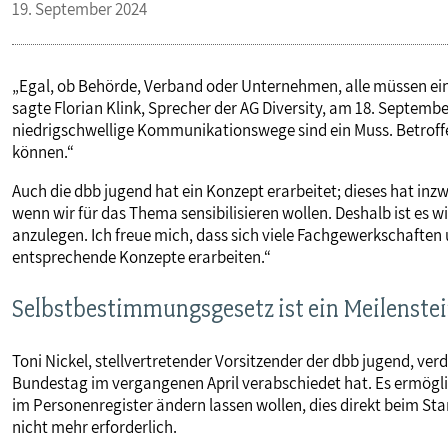
19. September 2024
„Egal, ob Behörde, Verband oder Unternehmen, alle müssen ein
sagte Florian Klink, Sprecher der AG Diversity, am 18. Septemb
niedrigschwellige Kommunikationswege sind ein Muss. Betroffe
können.“
Auch die dbb jugend hat ein Konzept erarbeitet; dieses hat inz
wenn wir für das Thema sensibilisieren wollen. Deshalb ist es w
anzulegen. Ich freue mich, dass sich viele Fachgewerkschaft
entsprechende Konzepte erarbeiten.“
Selbstbestimmungsgesetz ist ein Meilenste
Toni Nickel, stellvertretender Vorsitzender der dbb jugend, ve
Bundestag im vergangenen April verabschiedet hat. Es ermögl
im Personenregister ändern lassen wollen, dies direkt beim St
nicht mehr erforderlich.