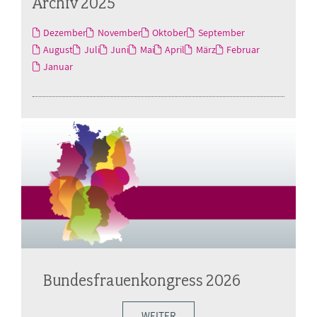
Archiv 2025
Dezember
November
Oktober
September
August
Juli
Juni
Mai
April
März
Februar
Januar
Bundesfrauenkongress 2026
WEITER