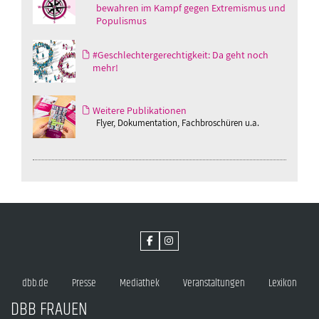
bewahren im Kampf gegen Extremismus und
Populismus
#Geschlechtergerechtigkeit: Da geht noch
mehr!
Weitere Publikationen
Flyer, Dokumentation, Fachbroschüren u.a.
dbb.de
Presse
Mediathek
Veranstaltungen
Lexikon
DBB FRAUEN