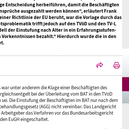
ge Entscheidung herbeiführen, damit die Beschäftigten
Mitgliedsgewerkschaften
Alterssicherung
Digitalisierung
Seminare
Akademie
Ansprüche ausgezahlt werden können“, erläutert Frank
 einer Richtlinie der EU beruht, war die Vorlage durch das
tsproblematik trifft jedoch auf den TVöD und den TV-L
Kooperationen
Bildung
Frauenrecht kompakt
Verlag
dell der Einstufung nach Alter in ein Erfahrungsstufen-
Vorkenntnissen bezahlt.“ Hierdurch wurde die in den
t.
Gesundheit
Gender Budgeting
Europa
war unter anderem die Klage einer Beschäftigten des
ergleichsentgelt bei der Überleitung vom BAT in den TVöD
n sei. Die Einstufung der Beschäftigten im BAT nur nach dem
Stellungnahmen
hbehandlungsgesetz (AGG) nicht vereinbar. Das Landgericht
e Arbeitgeber das Verfahren vor das Bundesarbeitsgericht
 den EuGH eingeschaltet.