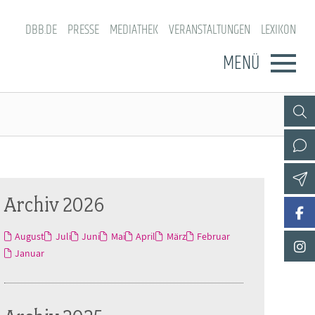
DBB.DE
PRESSE
MEDIATHEK
VERANSTALTUNGEN
LEXIKON
MENÜ
Archiv 2026
August
Juli
Juni
Mai
April
März
Februar
Januar