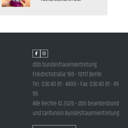
dbb bundesfrauenvertretung
Friedrichstraße 169 • 10117 Berlin
Tel.: 030.40 81 - 4400 • Fax: 030.40 81 - 49
99
Alle Rechte © 2026 • dbb beamtenbund
und tarifunion Bundesfrauenvertretung