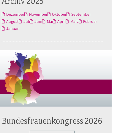
Archiv 2025
Dezember
November
Oktober
September
August
Juli
Juni
Mai
April
März
Februar
Januar
Bundesfrauenkongress 2026