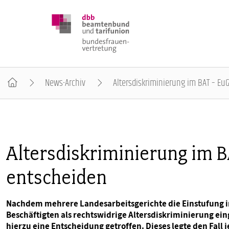
News-Archiv
Altersdiskriminierung im BAT – E
DBB FRAUEN
BUNDESTAGSWAHL 2025
Altersdiskriminierung im
entscheiden
POSITIONEN
Nachdem mehrere Landesarbeitsgerichte die Einstufung in
SCHWERPUNKTTHEMEN
Beschäftigten als rechtswidrige Altersdiskriminierung ei
hierzu eine Entscheidung getroffen. Dieses legte den Fal