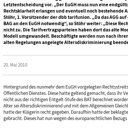
Letztentscheidung vor. „Der EuGH muss nun eine endgülti
PUBLIKATIONEN
Rechtsklarheit erlangen und eventuell noch bestehende 
Stöhr, 1. Vorsitzender der dbb tarifunion. „Da das AGG auf
BAG an den EuGH notwendig“, so Stöhr weiter: „Diese Rech
TERMINE & VERANSTALTUNGEN
nicht zu. Die Tarifvertragsparteien haben dort das alte Mo
Modell umgewandelt. Beschäftigte werden nun nach ihren 
alten Regelungen angelegte Altersdiskriminierung beende
MITGLIEDSCHAFT & SERVICE
20. Mai 2010
Hintergrund des nunmehr dem EuGH vorgelegten Rechtsstreits 
Öffentlichen Dienstes. Diese hatte geltend gemacht, dass ihr V
nicht aus der richtigen Entgelt-Stufe des BAT berechnet worde
Alter sei Altersdiskriminierend und mit dem Allgemeinen Gleic
hatte der Klägerin recht gegeben. Daraufhin hatte der beklagt
gebracht. Dieses hat nun wegen des europarechtlichen Bezugs