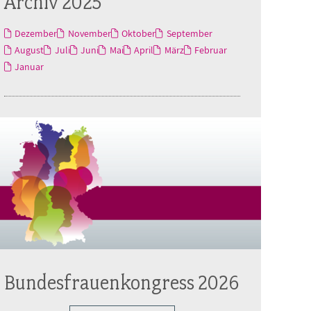
Archiv 2025
Dezember
November
Oktober
September
August
Juli
Juni
Mai
April
März
Februar
Januar
Bundesfrauenkongress 2026