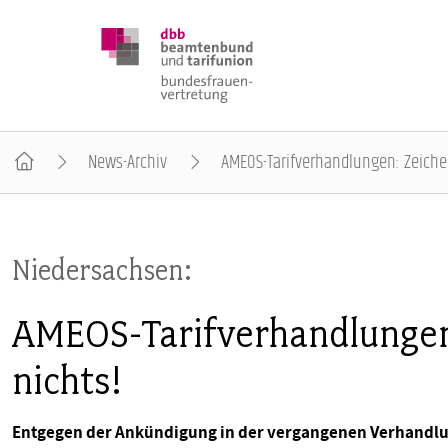
News-Archiv
AMEOS-Tarifverhandlungen: Zeiche
DBB FRAUEN
Niedersachsen:
BUNDESTAGSWAHL 2025
AMEOS-Tarifverhandlungen
POSITIONEN
nichts!
SCHWERPUNKTTHEMEN
Entgegen der Ankündigung in der vergangenen Verhandlu