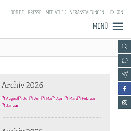
DBB.DE
PRESSE
MEDIATHEK
VERANSTALTUNGEN
LEXIKON
MENÜ
Archiv 2026
August
Juli
Juni
Mai
April
März
Februar
Januar