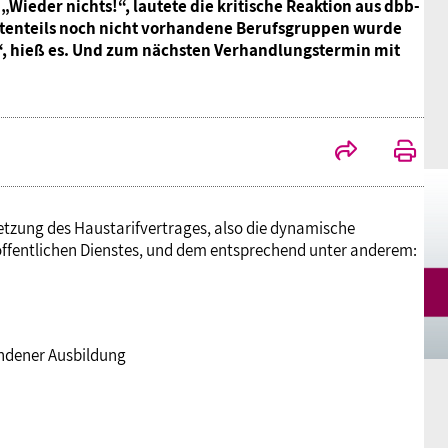
Wieder nichts!“, lautete die kritische Reaktion aus dbb-
Mitgliedsgewerkschaften
Alterssicherung
Digitalisierung
Seminare
Akademie
ößtenteils noch nicht vorhandene Berufsgruppen wurde
g“, hieß es. Und zum nächsten Verhandlungstermin mit
Kooperationen
Bildung
Frauenrecht kompakt
Verlag
Gesundheit
Gender Budgeting
setzung des Haustarifvertrages, also die dynamische
ffentlichen Dienstes, und dem entsprechend unter anderem:
Europa
m
ndener Ausbildung
Stellungnahmen