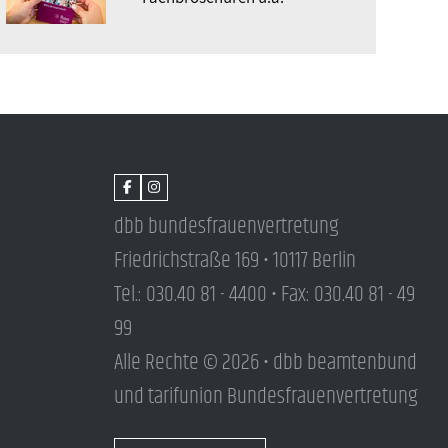
dbb bundesfrauenvertretung
Friedrichstraße 169 • 10117 Berlin
Tel.: 030.40 81 - 4400 • Fax: 030.40 81 - 49
99
Alle Rechte © 2026 • dbb beamtenbund
und tarifunion Bundesfrauenvertretung