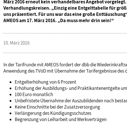
März 2016 erneut kein verhandelbares Angebot vorgelegt. „
PUBLIKATIONEN
Verhandlungskreisen. „Einzig eine Entgelttabelle für gr
uns präsentiert. Für uns war das eine große Enttäuschun
AMEOS am 17. März 2016. „Da muss mehr drin sein!“
TERMINE & VERANSTALTUNGEN
10. März 2016
MITGLIEDSCHAFT & SERVICE
In der Tarifrunde mit AMEOS fordert der dbb die Wiederinkraft
Anwendung des TVöD mit Übernahme der Tarifergebnisse des ö
Entgelterhöhung von 6 Prozent
Erhöhung der Ausbildungs- und Praktikantenentgelte u
100 Euro monatlich
Unbefristete Übernahme der Auszubildenden nach besta
Keine Einschnitte bei der Zusatzversorgung
Verlängerung des Kündigungsschutzes
Begrenzung von Leiharbeit und Werkverträgen