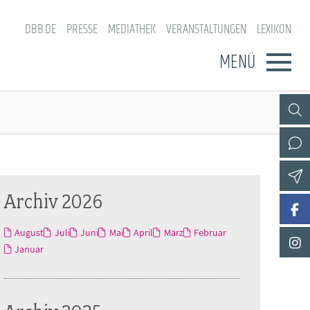
DBB.DE
PRESSE
MEDIATHEK
VERANSTALTUNGEN
LEXIKON
MENÜ
Archiv 2026
August
Juli
Juni
Mai
April
März
Februar
Januar