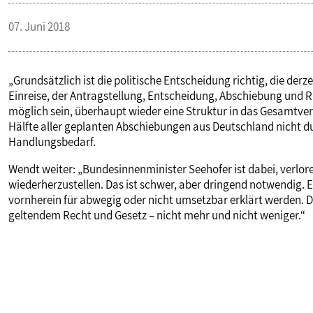
PUBLIKATIONEN
07. Juni 2018
TERMINE & VERANSTALTUNGEN
„Grundsätzlich ist die politische Entscheidung richtig, die der
Einreise, der Antragstellung, Entscheidung, Abschiebung und R
möglich sein, überhaupt wieder eine Struktur in das Gesamtver
MITGLIEDSCHAFT & SERVICE
Hälfte aller geplanten Abschiebungen aus Deutschland nicht 
Handlungsbedarf.
Wendt weiter: „Bundesinnenminister Seehofer ist dabei, verlo
wiederherzustellen. Das ist schwer, aber dringend notwendig.
vornherein für abwegig oder nicht umsetzbar erklärt werden. D
geltendem Recht und Gesetz – nicht mehr und nicht weniger.“