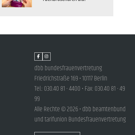
dbb bundesfrauenvertretung
Friedrichstraße 169 • 10117 Berlin
Tel.: 030.40 81 - 4400 • Fax: 030.40 81 - 49
99
Alle Rechte © 2026 • dbb beamtenbund
und tarifunion Bundesfrauenvertretung