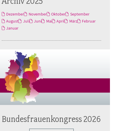
Archiv 2025
Dezember
November
Oktober
September
August
Juli
Juni
Mai
April
März
Februar
Januar
Bundesfrauenkongress 2026