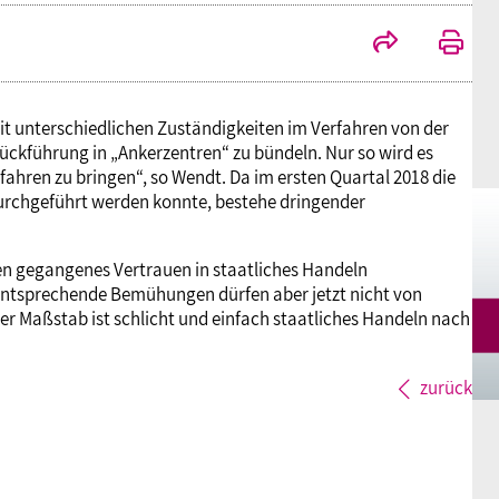
Mitgliedsgewerkschaften
Alterssicherung
Digitalisierung
Seminare
Akademie
Kooperationen
Bildung
Frauenrecht kompakt
Verlag
zeit unterschiedlichen Zuständigkeiten im Verfahren von der
ückführung in „Ankerzentren“ zu bündeln. Nur so wird es
fahren zu bringen“, so Wendt. Da im ersten Quartal 2018 die
Gesundheit
durchgeführt werden konnte, bestehe dringender
Gender Budgeting
ren gegangenes Vertrauen in staatliches Handeln
 Entsprechende Bemühungen dürfen aber jetzt nicht von
er Maßstab ist schlicht und einfach staatliches Handeln nach
Europa
zurück
Stellungnahmen