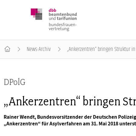
News-Archiv
„Ankerzentren“ bringen Struktur i
DBB FRAUEN
DPolG
BUNDESTAGSWAHL 2025
„Ankerzentren“ bringen Str
POSITIONEN
Rainer Wendt, Bundesvorsitzender der Deutschen Polizeige
„Ankerzentren“ für Asylverfahren am 31. Mai 2018 unterst
SCHWERPUNKTTHEMEN