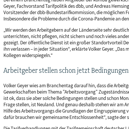
Geyer, Fachvorstand Tarifpolitik des dbb, und Andreas Hemsin
Vorsitzender der dbb-Bundestarifkommission, die möglichen F
Insbesondere die Probleme durch die Corona-Pandemie an den 
„Wir werden den Arbeitgebern auf der Länderseite sehr deutlich
unterrichten, nicht pflegen, nicht sichern und noch vieles and
gezeigt. Der öffentliche Dienst ist ein großer Standortvorteil
ihn verlassen – in jeder Situation“, erklärte Volker Geyer. „Da
Kollegen widerspiegeln.“
Arbeitgeber stellen schon jetzt Bedingungen
Volker Geyer wies am Branchentag darauf hin, dass die Arbeitge
Gewerkschaften beim Thema "Arbeitsvorgang" Zugeständnisse
ist ok, dass sie aber solche Bedingungen stellen und schon M
Frage stellen, ist Neuland. Und genau deshalb stehen wir am An
Hilfe des Arbeitsvorgangs die Grundlagen der Eingruppierung v
dafür brauchen wir gemeinsame Entschlossenheit“, sagte der s
Die Tarifverhandlungen mit der Tarifgemeinschaft deutscher L