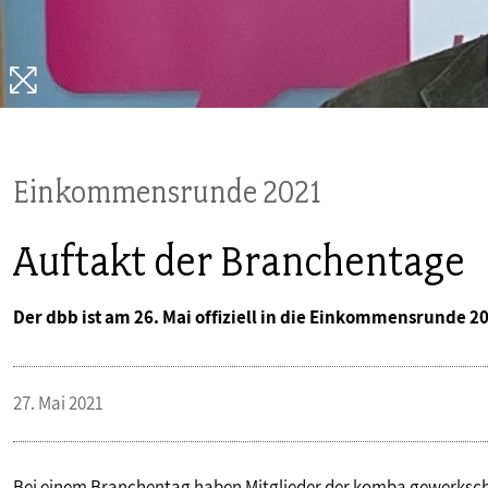
PUBLIKATIONEN
TERMINE & VERANSTALTUNGEN
MITGLIEDSCHAFT & SERVICE
Einkommensrunde 2021
Auftakt der Branchentage
Der dbb ist am 26. Mai offiziell in die Einkommensrunde 2
27. Mai 2021
Bei einem Branchentag haben Mitglieder der komba gewerkscha