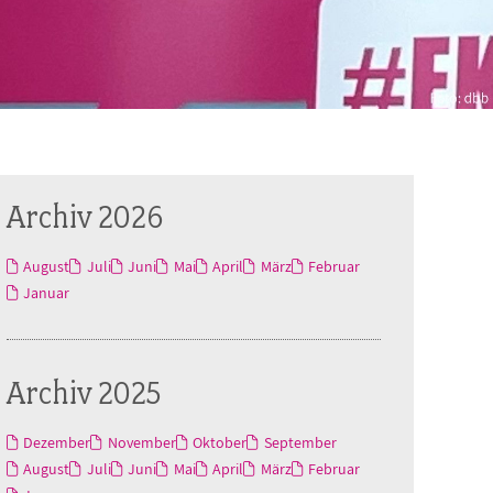
Archiv 2026
August
Juli
Juni
Mai
April
März
Februar
Januar
Archiv 2025
Dezember
November
Oktober
September
August
Juli
Juni
Mai
April
März
Februar