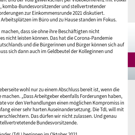
g, komba-Bundesvorsitzender und stellvertretender
orderungen zur Einkommensrunde 2021 diskutiert.
Arbeitsplätzen im Büro und zu Hause standen im Fokus.
 machen, dass sie ohne ihre Beschäftigten nicht
eres nicht leisten können. Das hat die Corona-Pandemie
 Deutschlands und die Bürgerinnen und Bürger können sich auf
s muss sich dann auch im Geldbeutel der Kolleginnen und
berseite wohl nur zu einem Abschluss bereit ist, wenn die
 machen. „Dass Arbeitgeber ebenfalls Forderungen haben,
onate vor den Verhandlungen einen möglichen Kompromiss in
fang einer sehr harten Auseinandersetzung. Die TdL will mit
erschlechtern. Das dürfen wir nicht zulassen. Und genau
tellvertretetende Bundesvorsitzende.
änder (TdL) beginnen im Oktober 2021.