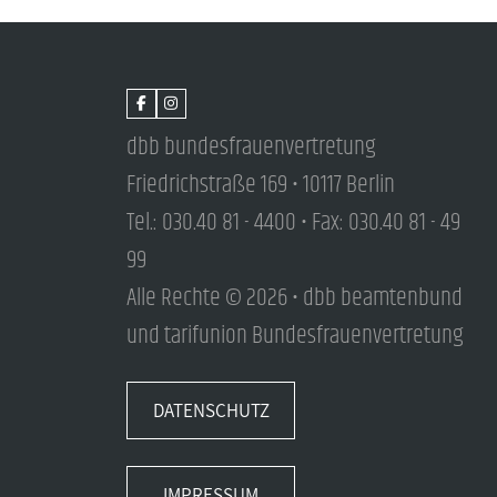
dbb bundesfrauenvertretung
Friedrichstraße 169 • 10117 Berlin
Tel.: 030.40 81 - 4400 • Fax: 030.40 81 - 49
99
Alle Rechte © 2026 • dbb beamtenbund
und tarifunion Bundesfrauenvertretung
DATENSCHUTZ
IMPRESSUM