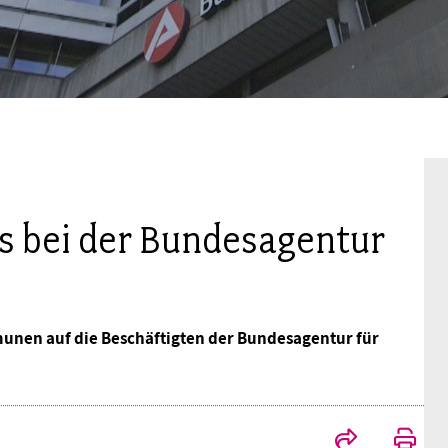
Mitgliedsgewerkschaften
Alterssicherung
Digitalisierung
Seminare
Akademie
Kooperationen
Bildung
Frauenrecht kompakt
Verlag
Gesundheit
Gender Budgeting
 bei der Bundesagentur
Europa
unen auf die Beschäftigten der Bundesagentur für
Stellungnahmen