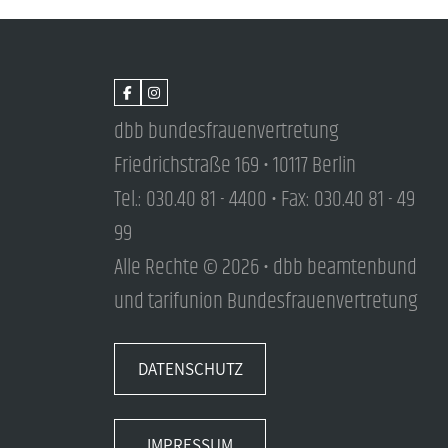
dbb bundesfrauenvertretung
Friedrichstraße 169 • 10117 Berlin
Tel.: 030.40 81 - 4400 • Fax: 030.40 81 - 49
99
Alle Rechte © 2026 • dbb beamtenbund
und tarifunion Bundesfrauenvertretung
DATENSCHUTZ
IMPRESSUM