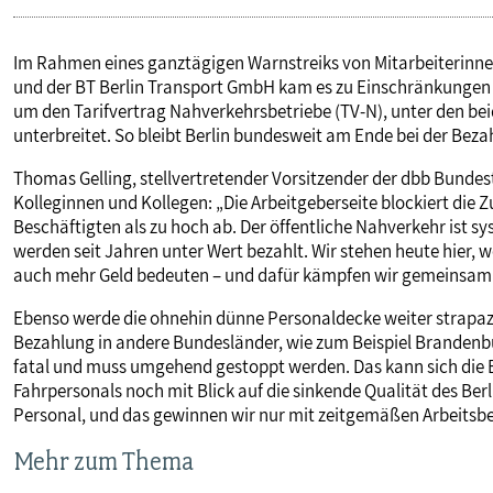
Im Rahmen eines ganztägigen Warnstreiks von Mitarbeiterinnen
und der BT Berlin Transport GmbH kam es zu Einschränkungen i
um den Tarifvertrag Nahverkehrsbetriebe (TV-N), unter den b
unterbreitet. So bleibt Berlin bundesweit am Ende bei der Bez
Thomas Gelling, stellvertretender Vorsitzender der dbb Bundes
Kolleginnen und Kollegen: „Die Arbeitgeberseite blockiert die
Beschäftigten als zu hoch ab. Der öffentliche Nahverkehr ist s
werden seit Jahren unter Wert bezahlt. Wir stehen heute hier,
auch mehr Geld bedeuten – und dafür kämpfen wir gemeinsam
Ebenso werde die ohnehin dünne Personaldecke weiter strapazi
Bezahlung in andere Bundesländer, wie zum Beispiel Brandenbur
fatal und muss umgehend gestoppt werden. Das kann sich die B
Fahrpersonals noch mit Blick auf die sinkende Qualität des Be
Personal, und das gewinnen wir nur mit zeitgemäßen Arbeits
Mehr zum Thema