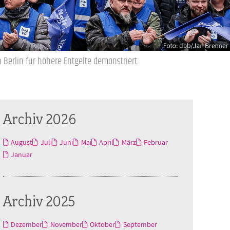
Berlin für höhere Entgelte demonstriert.
Archiv 2026
August
Juli
Juni
Mai
April
März
Februar
Januar
Archiv 2025
Dezember
November
Oktober
September