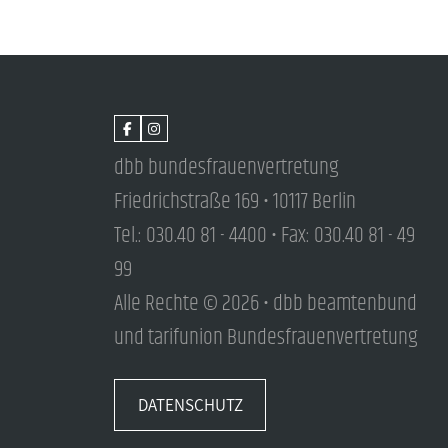
dbb bundesfrauenvertretung
Friedrichstraße 169 • 10117 Berlin
Tel.: 030.40 81 - 4400 • Fax: 030.40 81 - 49
99
Alle Rechte © 2026 • dbb beamtenbund
und tarifunion Bundesfrauenvertretung
DATENSCHUTZ