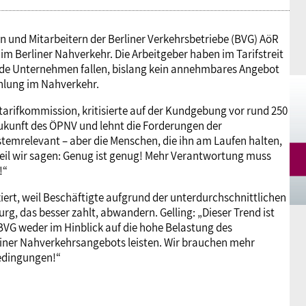
 und Mitarbeitern der Berliner Verkehrsbetriebe (BVG) AöR
m Berliner Nahverkehr. Die Arbeitgeber haben im Tarifstreit
eide Unternehmen fallen, bislang kein annehmbares Angebot
ahlung im Nahverkehr.
tarifkommission, kritisierte auf der Kundgebung vor rund 250
 Zukunft des ÖPNV und lehnt die Forderungen der
ystemrelevant – aber die Menschen, die ihn am Laufen halten,
 weil wir sagen: Genug ist genug! Mehr Verantwortung muss
!“
ert, weil Beschäftigte aufgrund der unterdurchschnittlichen
g, das besser zahlt, abwandern. Gelling: „Dieser Trend ist
VG weder im Hinblick auf die hohe Belastung des
rliner Nahverkehrsangebots leisten. Wir brauchen mehr
bedingungen!“