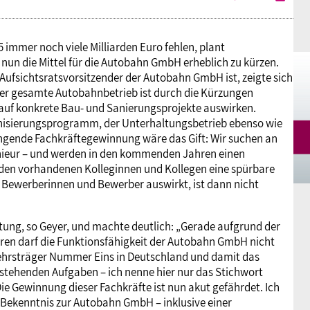
 immer noch viele Milliarden Euro fehlen, plant
nun die Mittel für die Autobahn GmbH erheblich zu kürzen.
. Aufsichtsratsvorsitzender der Autobahn GmbH ist, zeigte sich
 „Der gesamte Autobahnbetrieb ist durch die Kürzungen
 auf konkrete Bau- und Sanierungsprojekte auswirken.
rnisierungsprogramm, der Unterhaltungsbetrieb ebenso wie
rängende Fachkräftegewinnung wäre das Gift: Wir suchen an
enieur – und werden in den kommenden Jahren einen
i den vorhandenen Kolleginnen und Kollegen eine spürbare
le Bewerberinnen und Bewerber auswirkt, ist dann nicht
tung, so Geyer, und machte deutlich: „Gerade aufgrund der
ren darf die Funktionsfähigkeit der Autobahn GmbH nicht
rkehrsträger Nummer Eins in Deutschland und damit das
nstehenden Aufgaben – ich nenne hier nur das Stichwort
e Gewinnung dieser Fachkräfte ist nun akut gefährdet. Ich
 Bekenntnis zur Autobahn GmbH – inklusive einer