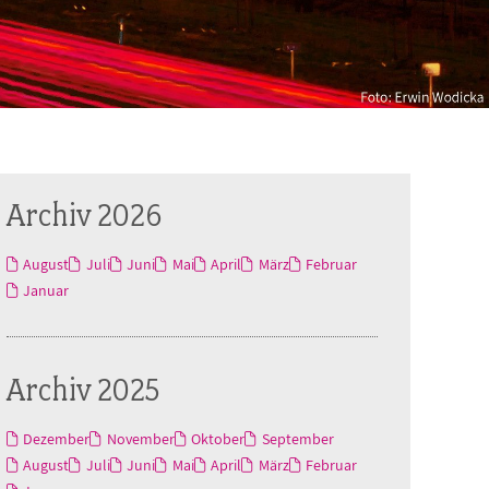
Archiv 2026
August
Juli
Juni
Mai
April
März
Februar
Januar
Archiv 2025
Dezember
November
Oktober
September
August
Juli
Juni
Mai
April
März
Februar