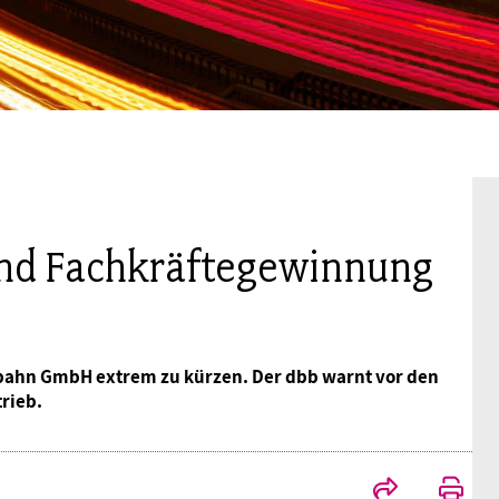
Mitgliedsgewerkschaften
Alterssicherung
Digitalisierung
Seminare
Akademie
Kooperationen
Bildung
Frauenrecht kompakt
Verlag
Gesundheit
Gender Budgeting
nd Fachkräftegewinnung
Europa
tobahn GmbH extrem zu kürzen. Der dbb warnt vor den
Stellungnahmen
rieb.