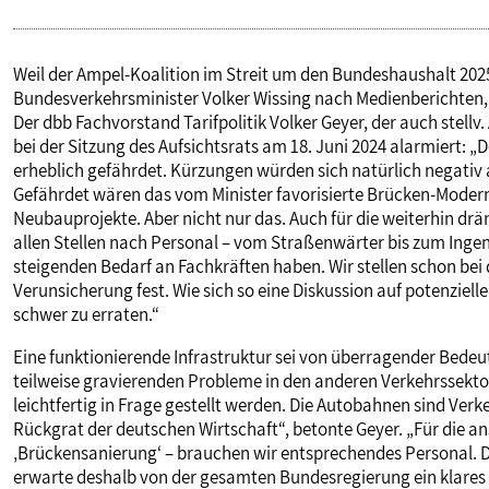
Weil der Ampel-Koalition im Streit um den Bundeshaushalt 2025
Bundesverkehrsminister Volker Wissing nach Medienberichten, 
Der dbb Fachvorstand Tarifpolitik Volker Geyer, der auch stellv
bei der Sitzung des Aufsichtsrats am 18. Juni 2024 alarmiert:
erheblich gefährdet. Kürzungen würden sich natürlich negativ
Gefährdet wären das vom Minister favorisierte Brücken-Mode
Neubauprojekte. Aber nicht nur das. Auch für die weiterhin d
allen Stellen nach Personal – vom Straßenwärter bis zum Ing
steigenden Bedarf an Fachkräften haben. Wir stellen schon be
Verunsicherung fest. Wie sich so eine Diskussion auf potenziel
schwer zu erraten.“
Eine funktionierende Infrastruktur sei von überragender Bedeu
teilweise gravierenden Probleme in den anderen Verkehrssekto
leichtfertig in Frage gestellt werden. Die Autobahnen sind Ve
Rückgrat der deutschen Wirtschaft“, betonte Geyer. „Für die a
‚Brückensanierung‘ – brauchen wir entsprechendes Personal. Di
erwarte deshalb von der gesamten Bundesregierung ein klares