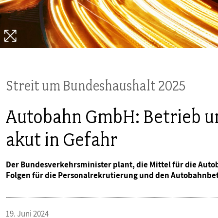
PUBLIKATIONEN
TERMINE & VERANSTALTUNGEN
MITGLIEDSCHAFT & SERVICE
Streit um Bundeshaushalt 2025
Autobahn GmbH: Betrieb u
akut in Gefahr
Der Bundesverkehrsminister plant, die Mittel für die Au
Folgen für die Personalrekrutierung und den Autobahnbet
19. Juni 2024