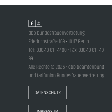
dbb bundesfrauenvertretung
Friedrichstraße 169 • 10117 Berlin
Tel.: 030.40 81 - 4400 • Fax: 030.40 81 - 49
99
Alle Rechte © 2026 • dbb beamtenbund
und tarifunion Bundesfrauenvertretung
DATENSCHUTZ
IMPRESSUM