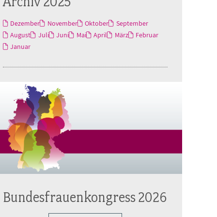
Archiv 2025
Dezember
November
Oktober
September
August
Juli
Juni
Mai
April
März
Februar
Januar
Bundesfrauenkongress 2026