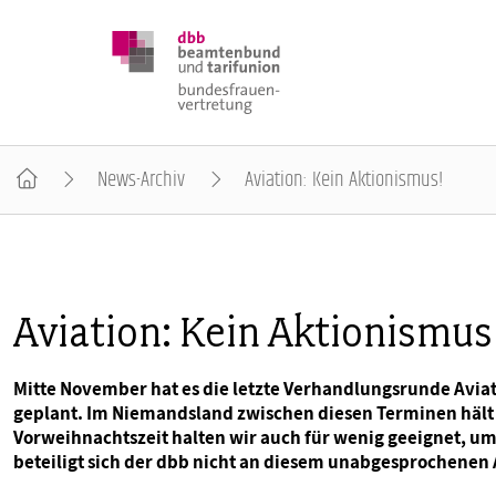
News-Archiv
Aviation: Kein Aktionismus!
DBB FRAUEN
BUNDESTAGSWAHL 2025
Aviation: Kein Aktionismus
POSITIONEN
Mitte November hat es die letzte Verhandlungsrunde Aviat
geplant. Im Niemandsland zwischen diesen Terminen hält d
Vorweihnachtszeit halten wir auch für wenig geeignet, um
SCHWERPUNKTTHEMEN
beteiligt sich der dbb nicht an diesem unabgesprochenen 