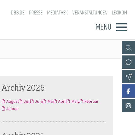
DBB.DE
PRESSE
MEDIATHEK
VERANSTALTUNGEN
LEXIKON
MENÜ
Archiv 2026
August
Juli
Juni
Mai
April
März
Februar
Januar