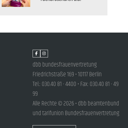
dbb bundesfrauenvertretung
Friedrichstraße 169 • 10117 Berlin
Tel.: 030.40 81 - 4400 • Fax: 030.40 81 - 49
99
Alle Rechte © 2026 • dbb beamtenbund
und tarifunion Bundesfrauenvertretung