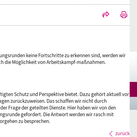
Mitgliedsgewerkschaften
Alterssicherung
Digitalisierung
Seminare
Akademie
Kooperationen
Bildung
Frauenrecht kompakt
Verlag
Gesundheit
ngsrunden keine Fortschritte zu erkennen sind, werden wir
auch die Möglichkeit von Arbeitskampf-maßnahmen.
Gender Budgeting
Europa
ftigten Schutz und Perspektive bietet. Dazu gehört aktuell vor
fragen zurückzuweisen. Das schaffen wir nicht durch
der Frage der geteilten Dienste. Hier haben wir von den
Stellungnahmen
ungsrunde gefordert. Die Antwort werden wir rasch mit
Vorgehen zu besprechen.
zurück