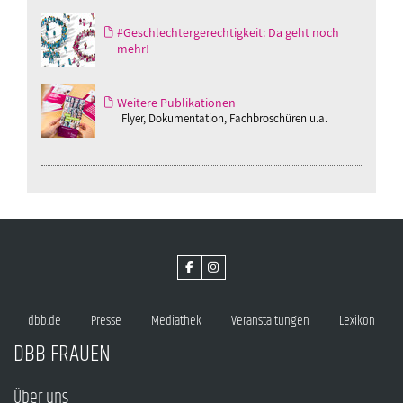
#Geschlechtergerechtigkeit: Da geht noch
mehr!
Weitere Publikationen
Flyer, Dokumentation, Fachbroschüren u.a.
dbb.de
Presse
Mediathek
Veranstaltungen
Lexikon
DBB FRAUEN
Über uns