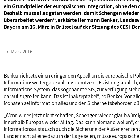
ein Grundpfeiler der europäischen Integration, ohne den 
Deshalb muss alles getan werden, damit Schengen wieder 
überarbeitet werden“, erklärte Hermann Benker, Landesvo
Bayern am 16. März in Brüssel auf der Sitzung des CESI-Ber
17. März 2016
Benker richtete einen dringenden Appell an die europäische Pol
Informationsweitergabe voll auszunutzen. „Es ist unglaublich,
Informations-System, das sogenannte SIS, zur Verfügung steh
darauf zugreifen kann. Das ist inakzeptabel“, so Benker. Vor al
Monaten sei Information alles und den Sicherheitsbehörden dü
„Wenn wir es jetzt nicht schaffen, Schengen wieder glaubwürd
innerhalb Europas wieder Alltag. Das kann niemand wollen“, e
Informationsaustausch auch die Sicherung der Außengrenzen z
Länder nicht alleine dazu in der Lage seien, müsse europäisc