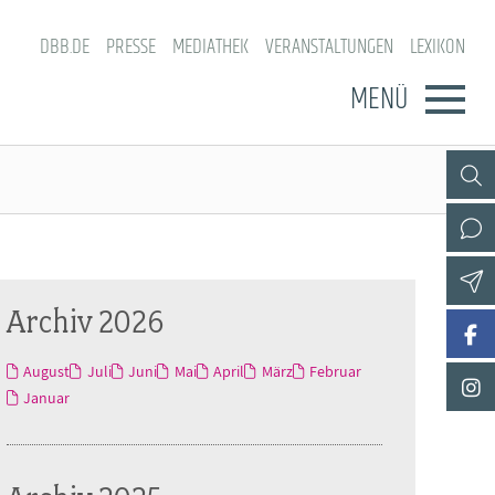
DBB.DE
PRESSE
MEDIATHEK
VERANSTALTUNGEN
LEXIKON
MENÜ
Archiv 2026
August
Juli
Juni
Mai
April
März
Februar
Januar