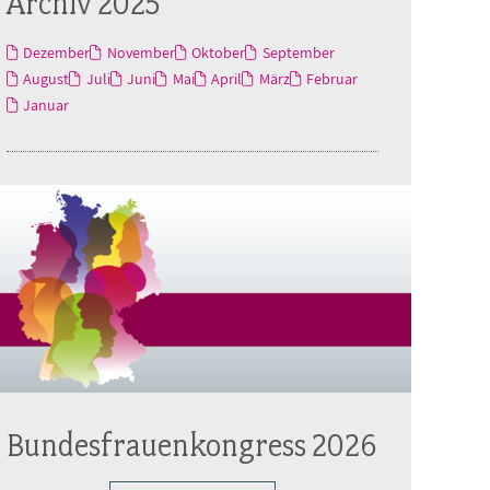
Archiv 2025
Dezember
November
Oktober
September
August
Juli
Juni
Mai
April
März
Februar
Januar
Bundesfrauenkongress 2026