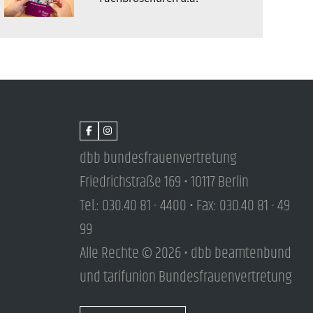
dbb bundesfrauenvertretung
Friedrichstraße 169 • 10117 Berlin
Tel.: 030.40 81 - 4400 • Fax: 030.40 81 - 49
99
Alle Rechte © 2026 • dbb beamtenbund
und tarifunion Bundesfrauenvertretung