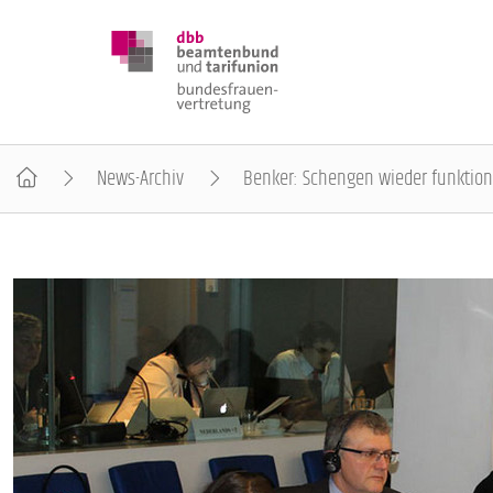
News-Archiv
Benker: Schengen wieder funktio
DBB FRAUEN
BUNDESTAGSWAHL 2025
POSITIONEN
SCHWERPUNKTTHEMEN