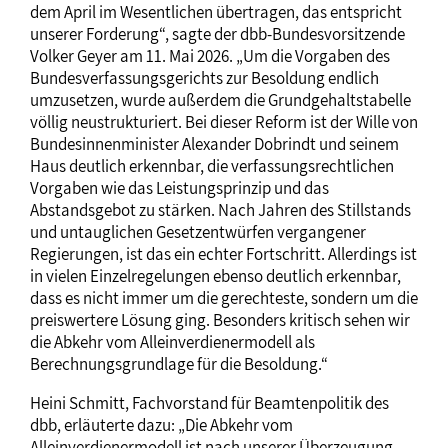
dem April im Wesentlichen übertragen, das entspricht
unserer Forderung“, sagte der dbb-Bundesvorsitzende
Volker Geyer am 11. Mai 2026. „Um die Vorgaben des
Bundesverfassungsgerichts zur Besoldung endlich
umzusetzen, wurde außerdem die Grundgehaltstabelle
völlig neustrukturiert. Bei dieser Reform ist der Wille von
Bundesinnenminister Alexander Dobrindt und seinem
Haus deutlich erkennbar, die verfassungsrechtlichen
Vorgaben wie das Leistungsprinzip und das
Abstandsgebot zu stärken. Nach Jahren des Stillstands
und untauglichen Gesetzentwürfen vergangener
Regierungen, ist das ein echter Fortschritt. Allerdings ist
in vielen Einzelregelungen ebenso deutlich erkennbar,
dass es nicht immer um die gerechteste, sondern um die
preiswertere Lösung ging. Besonders kritisch sehen wir
die Abkehr vom Alleinverdienermodell als
Berechnungsgrundlage für die Besoldung.“
Heini Schmitt, Fachvorstand für Beamtenpolitik des
dbb, erläuterte dazu: „Die Abkehr vom
Alleinverdienermodell ist nach unserer Überzeugung