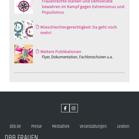
Frauenrechte stärken und Demokratie
bewahren im Kampf gegen Extremismus und
Populismus
#Geschlechtergerechtigkeit: Da geht noch
mehr!
Weitere Publikationen
Flyer, Dokumentation, Fachbroschüren u.a.
dbb.de
Presse
Mediathek
Veranstaltungen
Lexikon
DBB FRAUEN