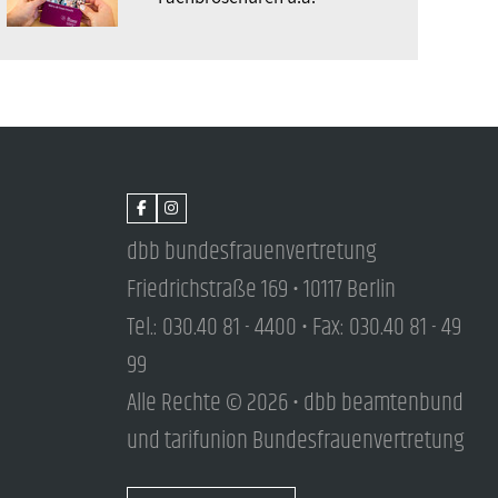
dbb bundesfrauenvertretung
Friedrichstraße 169 • 10117 Berlin
Tel.: 030.40 81 - 4400 • Fax: 030.40 81 - 49
99
Alle Rechte © 2026 • dbb beamtenbund
und tarifunion Bundesfrauenvertretung