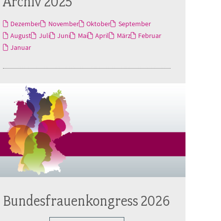
Archiv 2025
Dezember
November
Oktober
September
August
Juli
Juni
Mai
April
März
Februar
Januar
Bundesfrauenkongress 2026