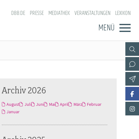
DBB.DE
PRESSE
MEDIATHEK
VERANSTALTUNGEN
LEXIKON
MENÜ
Archiv 2026
August
Juli
Juni
Mai
April
März
Februar
Januar