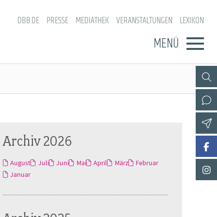
DBB.DE
PRESSE
MEDIATHEK
VERANSTALTUNGEN
LEXIKON
MENÜ
Archiv 2026
August
Juli
Juni
Mai
April
März
Februar
Januar