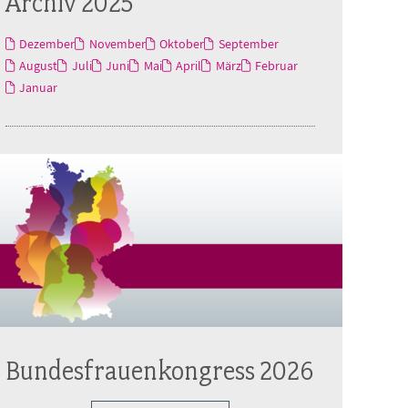
Archiv 2025
Dezember
November
Oktober
September
August
Juli
Juni
Mai
April
März
Februar
Januar
Bundesfrauenkongress 2026