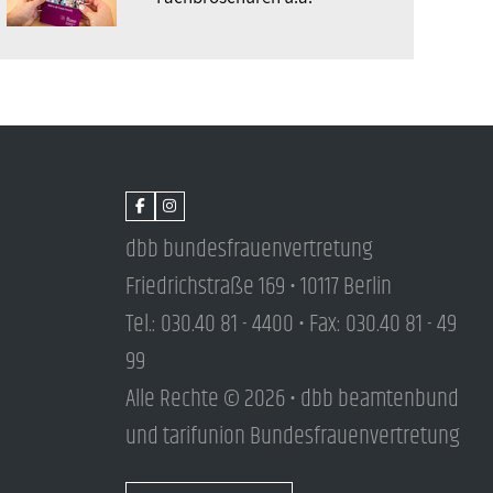
dbb bundesfrauenvertretung
Friedrichstraße 169 • 10117 Berlin
Tel.: 030.40 81 - 4400 • Fax: 030.40 81 - 49
99
Alle Rechte © 2026 • dbb beamtenbund
und tarifunion Bundesfrauenvertretung