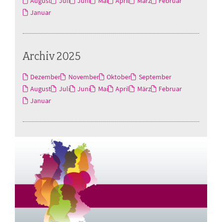
August
Juli
Juni
Mai
April
März
Februar
Januar
Archiv 2025
Dezember
November
Oktober
September
August
Juli
Juni
Mai
April
März
Februar
Januar