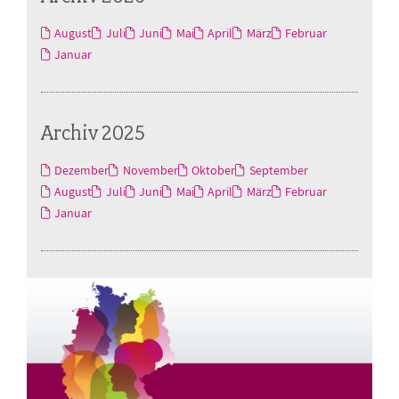
August
Juli
Juni
Mai
April
März
Februar
Januar
Archiv 2025
Dezember
November
Oktober
September
August
Juli
Juni
Mai
April
März
Februar
Januar