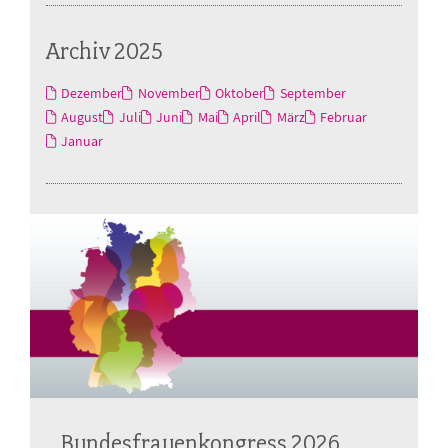
Archiv 2025
Dezember
November
Oktober
September
August
Juli
Juni
Mai
April
März
Februar
Januar
Bundesfrauenkongress 2026