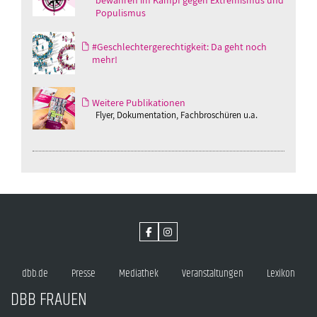
bewahren im Kampf gegen Extremismus und
Populismus
#Geschlechtergerechtigkeit: Da geht noch
mehr!
Weitere Publikationen
Flyer, Dokumentation, Fachbroschüren u.a.
dbb.de
Presse
Mediathek
Veranstaltungen
Lexikon
DBB FRAUEN