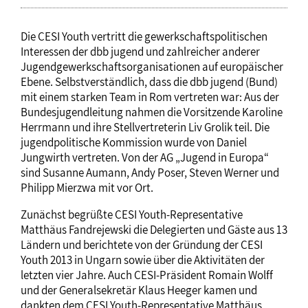
Die CESI Youth vertritt die gewerkschaftspolitischen
Interessen der dbb jugend und zahlreicher anderer
Jugendgewerkschaftsorganisationen auf europäischer
Ebene. Selbstverständlich, dass die dbb jugend (Bund)
mit einem starken Team in Rom vertreten war: Aus der
Bundesjugendleitung nahmen die Vorsitzende Karoline
Herrmann und ihre Stellvertreterin Liv Grolik teil. Die
jugendpolitische Kommission wurde von Daniel
Jungwirth vertreten. Von der AG „Jugend in Europa“
sind Susanne Aumann, Andy Poser, Steven Werner und
Philipp Mierzwa mit vor Ort.
Zunächst begrüßte CESI Youth-Representative
Matthäus Fandrejewski die Delegierten und Gäste aus 13
Ländern und berichtete von der Gründung der CESI
Youth 2013 in Ungarn sowie über die Aktivitäten der
letzten vier Jahre. Auch CESI-Präsident Romain Wolff
und der Generalsekretär Klaus Heeger kamen und
dankten dem CESI Youth-Representative Matthäus