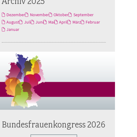
Archiv 2025
Dezember
November
Oktober
September
August
Juli
Juni
Mai
April
März
Februar
Januar
Bundesfrauenkongress 2026