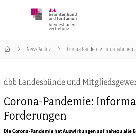
News-Archiv
Corona-Pandemie: Informationen u
DBB FRAUEN
dbb Landesbünde und Mitgliedsgewe
BUNDESTAGSWAHL 2025
Corona-Pandemie: Informat
POSITIONEN
Forderungen
SCHWERPUNKTTHEMEN
Die Corona-Pandemie hat Auswirkungen auf nahezu alle Be