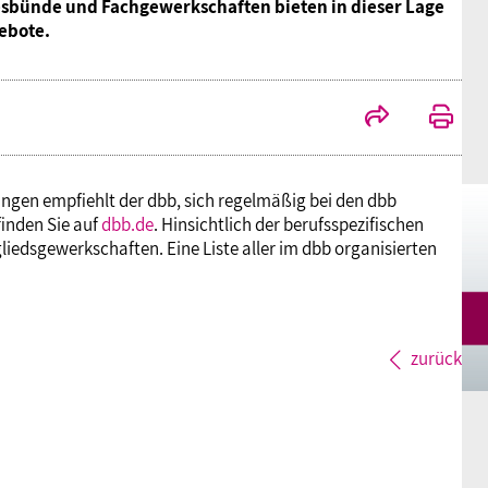
esbünde und Fachgewerkschaften bieten in dieser Lage
Mitgliedsgewerkschaften
Alterssicherung
Digitalisierung
Seminare
Akademie
ebote.
Kooperationen
Bildung
Frauenrecht kompakt
Verlag
Gesundheit
ngen empfiehlt der dbb, sich regelmäßig bei den dbb
inden Sie auf
dbb.de
. Hinsichtlich der berufsspezifischen
Gender Budgeting
gliedsgewerkschaften. Eine Liste aller im dbb organisierten
Europa
zurück
Stellungnahmen