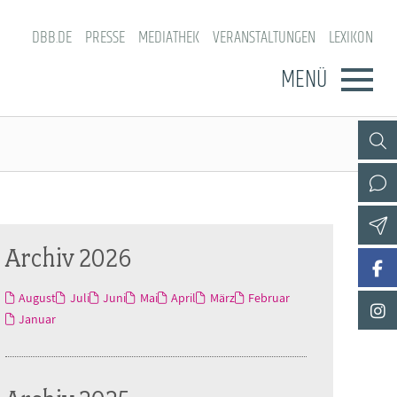
DBB.DE
PRESSE
MEDIATHEK
VERANSTALTUNGEN
LEXIKON
MENÜ
Archiv 2026
August
Juli
Juni
Mai
April
März
Februar
Januar