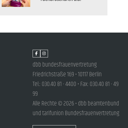
dbb bundesfrauenvertretung
Friedrichstraße 169 • 10117 Berlin
Tel.: 030.40 81 - 4400 • Fax: 030.40 81 - 49
99
Alle Rechte © 2026 • dbb beamtenbund
und tarifunion Bundesfrauenvertretung