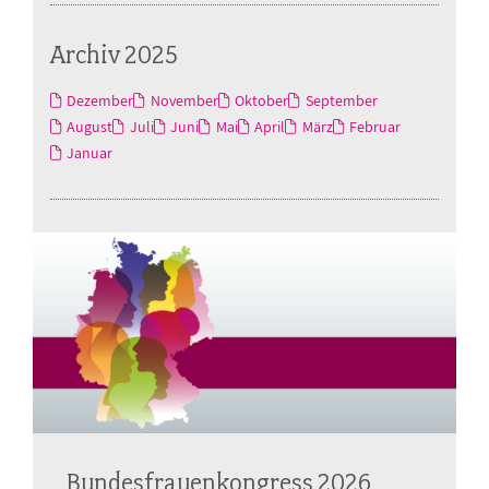
Archiv 2025
Dezember
November
Oktober
September
August
Juli
Juni
Mai
April
März
Februar
Januar
Bundesfrauenkongress 2026