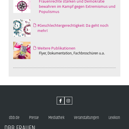
Frauenrechte stärken und Demokratie
bewahren im Kampf gegen Extremismus und
Populismus
#Geschlechtergerechtigkeit: Da geht noch
mehr!
Weitere Publikationen
Flyer, Dokumentation, Fachbroschüren u.a.
dbb.de
Presse
Mediathek
Veranstaltungen
Lexikon
DBB FRAUEN