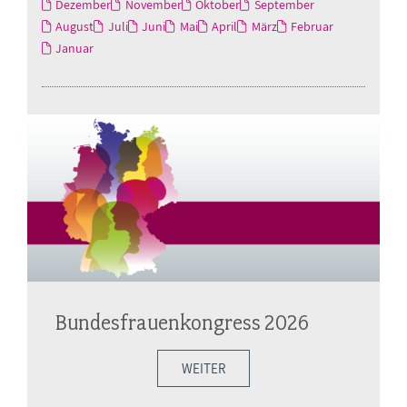
Dezember
November
Oktober
September
August
Juli
Juni
Mai
April
März
Februar
Januar
Bundesfrauenkongress 2026
WEITER