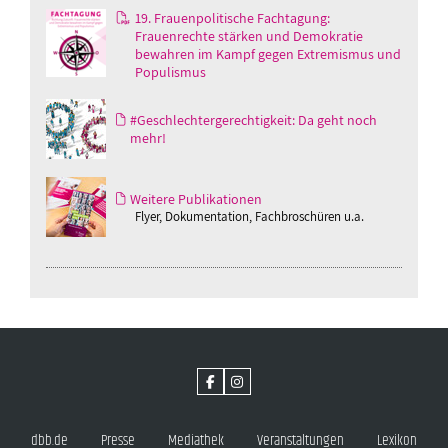
19. Frauenpolitische Fachtagung:
Frauenrechte stärken und Demokratie
bewahren im Kampf gegen Extremismus und
Populismus
#Geschlechtergerechtigkeit: Da geht noch
mehr!
Weitere Publikationen
Flyer, Dokumentation, Fachbroschüren u.a.
dbb.de
Presse
Mediathek
Veranstaltungen
Lexikon