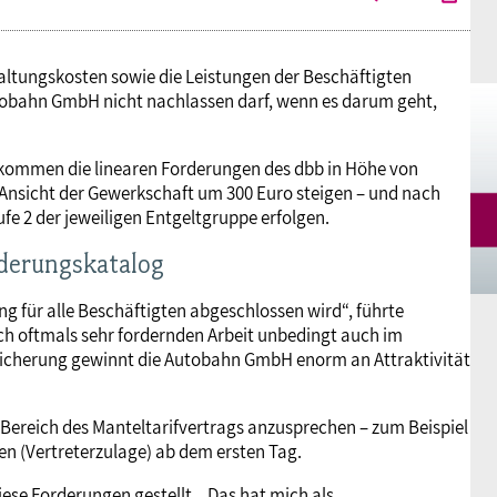
shaltungskosten sowie die Leistungen der Beschäftigten
utobahn GmbH nicht nachlassen darf, wenn es darum geht,
nkommen die linearen Forderungen des dbb in Höhe von
Ansicht der Gewerkschaft um 300 Euro steigen – und nach
e 2 der jeweiligen Entgeltgruppe erfolgen.
rderungskatalog
g für alle Beschäftigten abgeschlossen wird“, führte
sch oftmals sehr fordernden Arbeit unbedingt auch im
ersicherung gewinnt die Autobahn GmbH enorm an Attraktivität
 Bereich des Manteltarifvertrags anzusprechen – zum Beispiel
ten (Vertreterzulage) ab dem ersten Tag.
ese Forderungen gestellt. „Das hat mich als