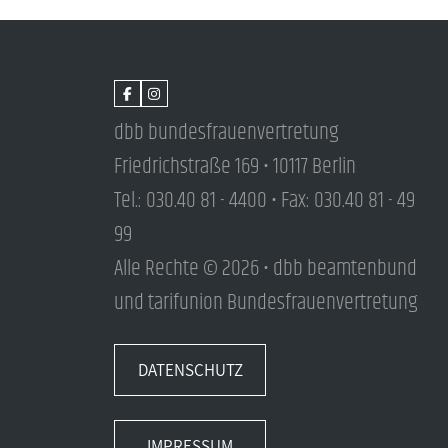
dbb bundesfrauenvertretung
Friedrichstraße 169 • 10117 Berlin
Tel.: 030.40 81 - 4400 • Fax: 030.40 81 - 49
99
Alle Rechte © 2026 • dbb beamtenbund
und tarifunion Bundesfrauenvertretung
DATENSCHUTZ
IMPRESSUM