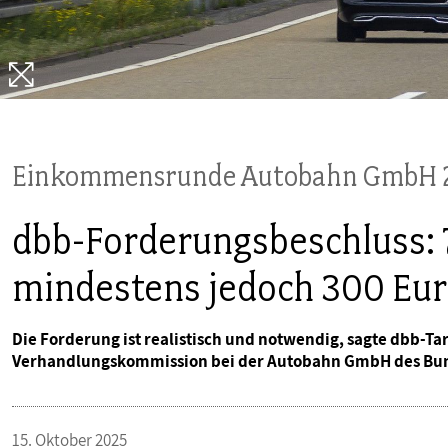
PUBLIKATIONEN
TERMINE & VERANSTALTUNGEN
MITGLIEDSCHAFT & SERVICE
Einkommensrunde Autobahn GmbH 
dbb-Forderungsbeschluss: 
mindestens jedoch 300 Eu
Die Forderung ist realistisch und notwendig, sagte dbb-T
Verhandlungskommission bei der Autobahn GmbH des Bu
15. Oktober 2025