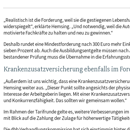
„Realistisch ist die Forderung, weil sie die gestiegenen Leben
widerspiegelt“, erklärte Hemsing. „Und notwendig, weil die A
motivierte Fachkräfte zu halten und neu zu gewinnen.“
Deshalb rundet eine Mindestforderung nach 300 Euro mehr Ei
sieben Prozent ab. Auch die Ausbildungsentgelte müssen nach 
bestandener Prüfung muss die Übernahme in die Erfahrungsstuf
Krankenzusatzversicherung ebenfalls im Fo
„Außerdem ist uns wichtig, dass eine Krankenzusatzversicherun
Hemsing weiter aus. „Dieser Punkt sollte angesichts der physi
Interesse der Arbeitgeberin liegen. Mit einer Krankenzusatzv
und Konkurrenzfähigkeit. Das sollten wir gemeinsam wollen.“
Im Rahmen der Tarifrunde gelte es, weitere Verbesserungen im
mit Blick auf die Zahlung der Zulage für höherwertige Tätigkei
Die dbb Verhandlungskommission hat sich einstimmig hinter di