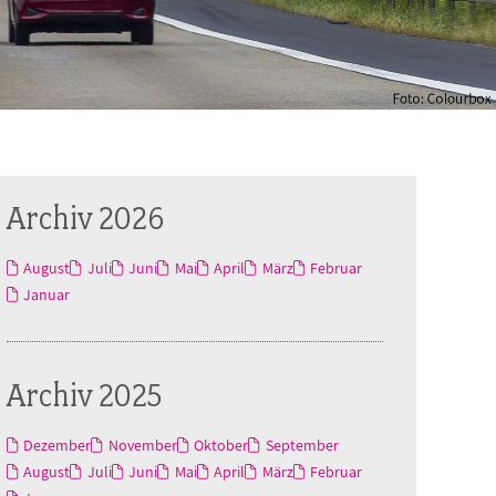
Archiv 2026
August
Juli
Juni
Mai
April
März
Februar
Januar
Archiv 2025
Dezember
November
Oktober
September
August
Juli
Juni
Mai
April
März
Februar