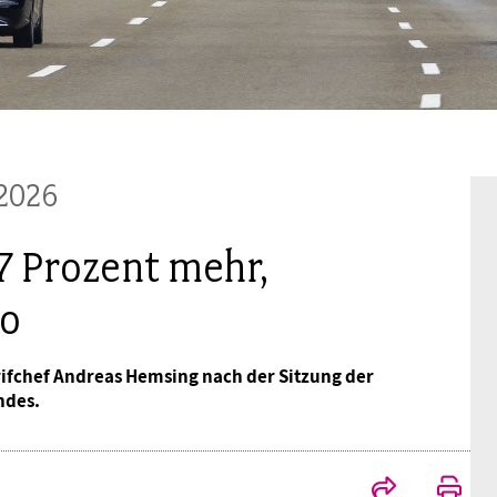
Mitgliedsgewerkschaften
Alterssicherung
Digitalisierung
Seminare
Akademie
Kooperationen
Bildung
Frauenrecht kompakt
Verlag
Gesundheit
2026
Gender Budgeting
7 Prozent mehr,
ro
Europa
arifchef Andreas Hemsing nach der Sitzung der
Stellungnahmen
ndes.