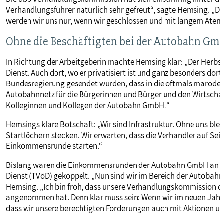
Verhandlungsführer natürlich sehr gefreut“, sagte Hemsing. 
werden wir uns nur, wenn wir geschlossen und mit langem Atem
Ohne die Beschäftigten bei der Autobahn Gm
In Richtung der Arbeitgeberin machte Hemsing klar: „Der Herb
Dienst. Auch dort, wo er privatisiert ist und ganz besonders do
Bundesregierung gesendet wurden, dass in die oftmals marode I
Autobahnnetz für die Bürgerinnen und Bürger und den Wirtschaf
Kolleginnen und Kollegen der Autobahn GmbH!“
Hemsings klare Botschaft: „Wir sind Infrastruktur. Ohne uns 
Startlöchern stecken. Wir erwarten, dass die Verhandler auf Se
Einkommensrunde starten.“
Bislang waren die Einkommensrunden der Autobahn GmbH an d
Dienst (TVöD) gekoppelt. „Nun sind wir im Bereich der Autobahn
Hemsing. „Ich bin froh, dass unsere Verhandlungskommission d
angenommen hat. Denn klar muss sein: Wenn wir im neuen Jahr 
dass wir unsere berechtigten Forderungen auch mit Aktionen un