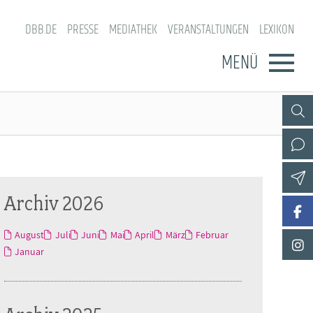
DBB.DE
PRESSE
MEDIATHEK
VERANSTALTUNGEN
LEXIKON
MENÜ
Archiv 2026
August
Juli
Juni
Mai
April
März
Februar
Januar