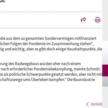
20.
Mitgliedsgewerkschaften
Alterssicherung
Digitalisierung
Seminare
Akademie
Kooperationen
Bildung
Frauenrecht kompakt
Verlag
 die aus dem so genannten Sondervermögen mitfinanziert
Gesundheit
aftlichen Folgen der Pandemie im Zusammenhang stehen“,
chtig und wichtig, aber es gibt doch einige Haushaltspunkte, die
Gender Budgeting
erung des Radwegebaus würden eher nach einem
nach erforderlicher Pandemiebekämpfung, meinte Schmitt.
Europa
als politische Schwerpunkte gesetzt werden, aber nicht mit
schaftszweige ums Überleben kämpfen.“ Die Bauindustrie
Stellungnahmen
zurück