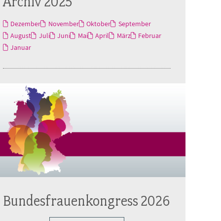
Archiv 2025
Dezember
November
Oktober
September
August
Juli
Juni
Mai
April
März
Februar
Januar
Bundesfrauenkongress 2026