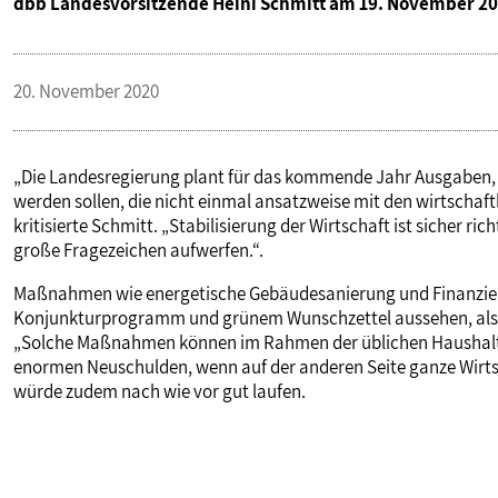
dbb Landesvorsitzende Heini Schmitt am 19. November 20
PUBLIKATIONEN
20. November 2020
TERMINE & VERANSTALTUNGEN
„Die Landesregierung plant für das kommende Jahr Ausgaben,
MITGLIEDSCHAFT & SERVICE
werden sollen, die nicht einmal ansatzweise mit den wirtsch
kritisierte Schmitt. „Stabilisierung der Wirtschaft ist sicher ri
große Fragezeichen aufwerfen.“.
Maßnahmen wie energetische Gebäudesanierung und Finanzi
Konjunkturprogramm und grünem Wunschzettel aussehen, als 
„Solche Maßnahmen können im Rahmen der üblichen Haushalte 
enormen Neuschulden, wenn auf der anderen Seite ganze Wirt
würde zudem nach wie vor gut laufen.