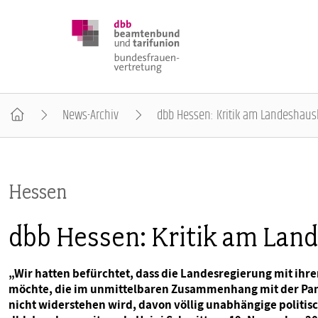
News-Archiv
dbb Hessen: Kritik am Landeshaush
DBB FRAUEN
Hessen
BUNDESTAGSWAHL 2025
dbb Hessen: Kritik am Lan
POSITIONEN
„Wir hatten befürchtet, dass die Landesregierung mit ihr
möchte, die im unmittelbaren Zusammenhang mit der Pan
SCHWERPUNKTTHEMEN
nicht widerstehen wird, davon völlig unabhängige politis