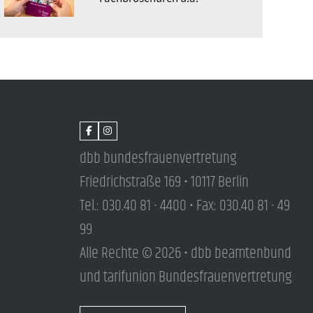
dbb bundesfrauenvertretung
Friedrichstraße 169 • 10117 Berlin
Tel.: 030.40 81 - 4400 • Fax: 030.40 81 - 49
99
Alle Rechte © 2026 • dbb beamtenbund
und tarifunion Bundesfrauenvertretung