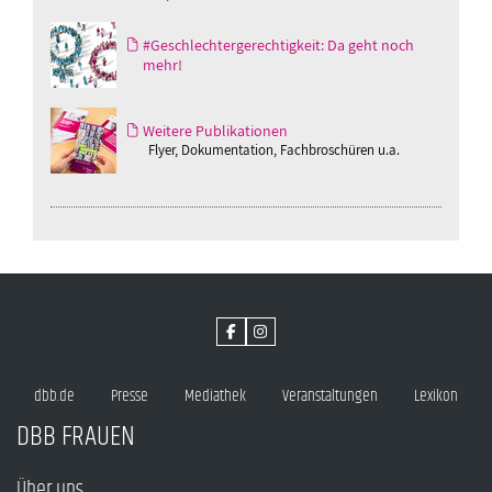
#Geschlechtergerechtigkeit: Da geht noch
mehr!
Weitere Publikationen
Flyer, Dokumentation, Fachbroschüren u.a.
dbb.de
Presse
Mediathek
Veranstaltungen
Lexikon
DBB FRAUEN
Über uns