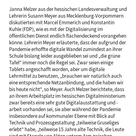
Janna Melzer aus der hessischen Landesverwaltung und
Lehrerin Susann Meyer aus Mecklenburg-Vorpommern
diskutierten mit Marcel Emmerich und Konstantin
Kuhle (FDP), wie es mit der Digitalisierung im
öffentlichen Dienst endlich flächendeckend vorangehen
könne. Lehrerin Meyer erläuterte, dass der aufgrund der
Pandemie erhoffte digitale Wandel zumindest an ihrer
Schule bislang leider ausgeblieben sei und „die grüne
Tafel“ immer noch die Regel sei. Zwar seien einige
Tablets angeschafft worden, aber um digitale
Lehrmittel zu benutzen, „brauchen wir natürlich auch
eine entsprechende Netzanbindung, und die haben wir
bis heute nicht“, so Meyer. Auch Melzer berichtete, dass
an ihrem Arbeitsplatz im hessischen Digitalministerium
zwar bereits eine sehr gute Digitalausstattung und -
arbeit vorhanden sei, sie aber während der Pandemie
insbesondere auf kommunaler Ebene mit Blick auf
Technik und Prozessgestaltung „teilweise Gruseliges
erlebt“ habe, „teilweise 15 Jahre alte Technik, die Leute
sind mit Stapeln von Akten unterm Arm zwischen