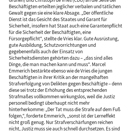
Grünen) und Christoph de Vries (CDU) an die Seite der
Beschäftigten erteilten jeglicher verbalen und tätlichen
Gewalt gegen sie eine klare Absage. „Der öffentliche
Dienst ist das Gesicht des Staates und Garant für
Sicherheit, insofern hat Staat auch eine Garantenpflicht
für die Sicherheit der Beschäftigten, eine
Fürsorgepflicht“, stellte de Vries klar. Gute Ausrüstung,
gute Ausbildung, Schutzvorrichtungen und
gegebenenfalls auch der Einsatz von
Sicherheitsdiensten gehörten dazu – „das sind alles
Dinge, die man machen kann und muss“. Marcel
Emmerich bestärkte ebenso wie de Vries die jungen
Beschäftigten in ihrer Kritik an der mangelhaften
Strafverfolgung von Delikten gegen Beschäftigte – denn
diese sei trotz der Erhöhung des entsprechenden
Strafmaßes vollkommen wirkungslos, weil die Justiz
personell bedingt überhaupt nicht mehr
hinterherkomme: „Der Tat muss die Strafe auf dem Fuß
folgen,“, forderte Emmerich, „sonst ist der Lerneffekt
nicht groß genug. Nur Strafverschärfungen reichen
nicht, Justiz muss sie auch schnell durchsetzen. Es sind