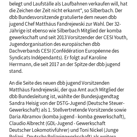
belegt und Laufställe als Laufbahnen verkaufen will, hat
die Zeichen der Zeit nicht erkannt“, so Silberbach. Der
dbb Bundesvorsitzende gratulierte dem neuen dbb
jugend Chef Matthäus Fandrejewski zur Wahl. Der 32-
Jährige ist ebenso wie Silberbach Mitglied der komba
gewerkschaft und seit 2013 Vorsitzender der CESI Youth,
Jugendorganisation des europäischen dbb
Dachverbands CESI (Confédération Européenne des
Syndicats Indépendants). Er folgt auf Karoline
Herrmann, die seit 2017 an der Spitze der dbb jugend
stand.
An die Seite des neuen dbb jugend Vorsitzenden
Matthäus Fandrejewski, der qua Amt auch Mitglied der
dbb Bundesleitung ist, wählte der Bundesjugendtag
Sandra Heisig von der DSTG-Jugend (Deutsche Steuer-
Gewerkschaft) als 1. Stellvertretende Vorsitzende sowie
Daria Abramov (komba jugend - komba gewerkschaft),
Claudio Albrecht (GDL-Jugend - Gewerkschaft
Deutscher Lokomotivführer) und Toni Nickel (Junge
Polizei - Deutsche Polizeigewerkschaft) als weitere