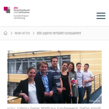
News-Archiv
dbb jugend verstärkt Europaarbeit
v.l.n.r.: Sabrina Deiter, Matthäus Fandrejewski, Stefan Kopolt,