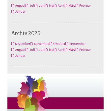
August
Juli
Juni
Mai
April
März
Februar
Januar
Archiv 2025
Dezember
November
Oktober
September
August
Juli
Juni
Mai
April
März
Februar
Januar