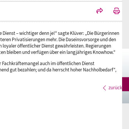
Mitgliedsgewerkschaften
Alterssicherung
Digitalisierung
Seminare
Akademie
Kooperationen
Bildung
Frauenrecht kompakt
Verlag
 Dienst – wichtiger denn je!“ sagte Klüver: „Die Bürgerinnen
iteren Privatisierungen mehr. Die Daseinsvorsorge und den
h loyaler öffentlicher Dienst gewährleisten. Regierungen
Gesundheit
en bleiben und verfügen über ein langjähriges Knowhow.“
er Fachkräftemangel auch im öffentlichen Dienst
Gender Budgeting
hend gut bezahlen; und da herrscht hoher Nachholbedarf“,
Europa
zurück
Stellungnahmen