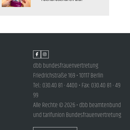
dbb bundesfrauenvertretung
Friedrichstraße 169 • 10117 Berlin
Tel.: 030.40 81 - 4400 • Fax: 030.40 81 - 49
99
Alle Rechte © 2026 • dbb beamtenbund
und tarifunion Bundesfrauenvertretung