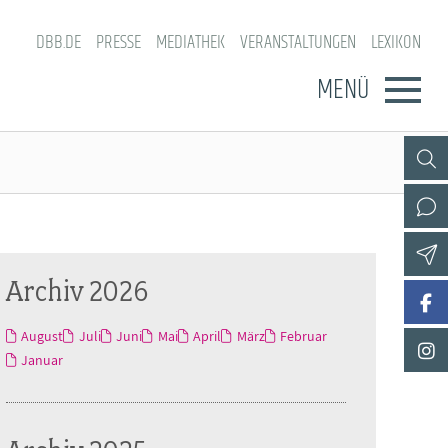
DBB.DE
PRESSE
MEDIATHEK
VERANSTALTUNGEN
LEXIKON
MENÜ
Archiv 2026
August
Juli
Juni
Mai
April
März
Februar
Januar