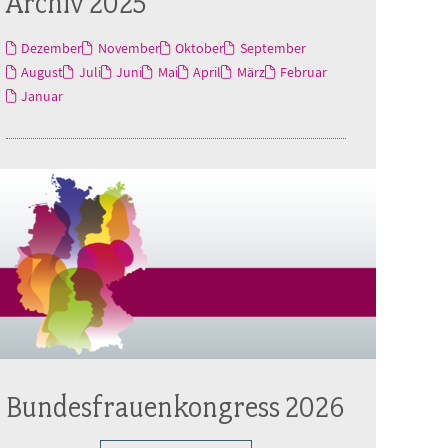
Archiv 2025
Dezember
November
Oktober
September
August
Juli
Juni
Mai
April
März
Februar
Januar
Bundesfrauenkongress 2026