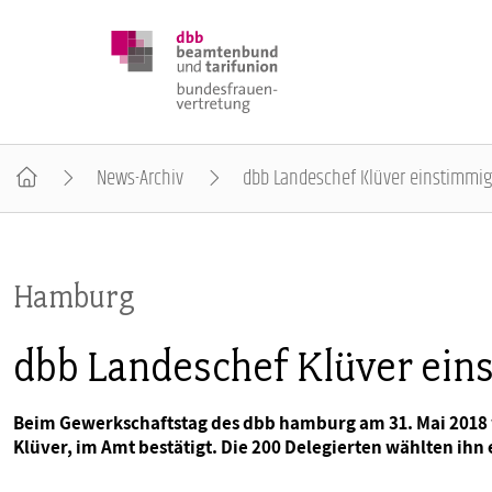
News-Archiv
dbb Landeschef Klüver einstimmig
DBB FRAUEN
Hamburg
BUNDESTAGSWAHL 2025
dbb Landeschef Klüver ein
POSITIONEN
Beim Gewerkschaftstag des dbb hamburg am 31. Mai 2018 
Klüver, im Amt bestätigt. Die 200 Delegierten wählten ihn
SCHWERPUNKTTHEMEN