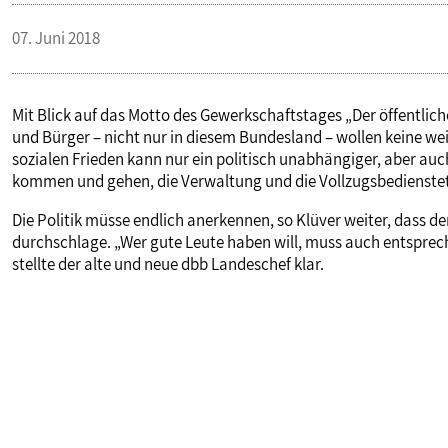
PUBLIKATIONEN
07. Juni 2018
TERMINE & VERANSTALTUNGEN
Mit Blick auf das Motto des Gewerkschaftstages „Der öffentliche
und Bürger – nicht nur in diesem Bundesland – wollen keine we
sozialen Frieden kann nur ein politisch unabhängiger, aber auc
MITGLIEDSCHAFT & SERVICE
kommen und gehen, die Verwaltung und die Vollzugsbedienstet
Die Politik müsse endlich anerkennen, so Klüver weiter, dass d
durchschlage. „Wer gute Leute haben will, muss auch entsprec
stellte der alte und neue dbb Landeschef klar.