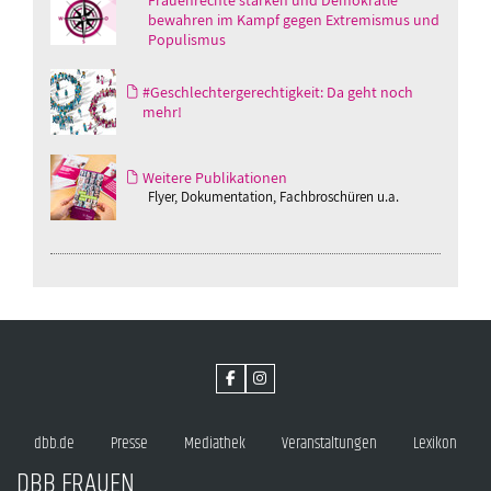
bewahren im Kampf gegen Extremismus und
Populismus
#Geschlechtergerechtigkeit: Da geht noch
mehr!
Weitere Publikationen
Flyer, Dokumentation, Fachbroschüren u.a.
dbb.de
Presse
Mediathek
Veranstaltungen
Lexikon
DBB FRAUEN