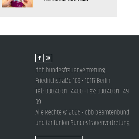
dbb bundesfrauenvertretung
Friedrichstraße 169 • 10117 Berlin
Tel.: 030.40 81 - 4400 • Fax: 030.40 81 - 49
99
Alle Rechte © 2026 • dbb beamtenbund
und tarifunion Bundesfrauenvertretung