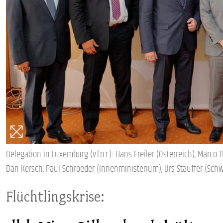
PUBLIKATIONEN
TERMINE & VERANSTALTUNGEN
MITGLIEDSCHAFT & SERVICE
Delegation in Luxemburg (v.l.n.r.): Hans Freiler (Österreich), Marc
Dan Kersch, Paul Schroeder (Innenministerium), Urs Stauffer (Sch
Flüchtlingskrise: