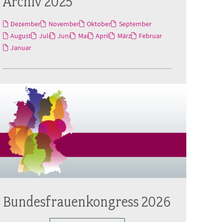
Archiv 2025
Dezember
November
Oktober
September
August
Juli
Juni
Mai
April
März
Februar
Januar
Bundesfrauenkongress 2026