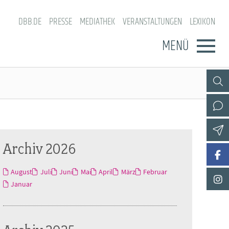
DBB.DE
PRESSE
MEDIATHEK
VERANSTALTUNGEN
LEXIKON
MENÜ
Archiv 2026
August
Juli
Juni
Mai
April
März
Februar
Januar