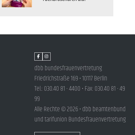
dbb bundesfrauenvertretung
Friedrichstraße 169 • 10117 Berlin
Tel.: 030.40 81 - 4400 • Fax: 030.40 81 - 49
99
Alle Rechte © 2026 • dbb beamtenbund
und tarifunion Bundesfrauenvertretung