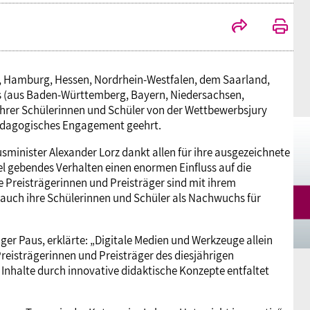
Mitgliedsgewerkschaften
Alterssicherung
Digitalisierung
Seminare
Akademie
Kooperationen
Bildung
Frauenrecht kompakt
Verlag
n, Hamburg, Hessen, Nordrhein-Westfalen, dem Saarland,
 (aus Baden-Württemberg, Bayern, Niedersachsen,
ihrer Schülerinnen und Schüler von der Wettbewerbsjury
Gesundheit
 pädagogisches Engagement geehrt.
sminister Alexander Lorz dankt allen für ihre ausgezeichnete
Gender Budgeting
el gebendes Verhalten einen enormen Einfluss auf die
 Preisträgerinnen und Preisträger sind mit ihrem
 auch ihre Schülerinnen und Schüler als Nachwuchs für
Europa
ger Paus, erklärte: „Digitale Medien und Werkzeuge allein
Stellungnahmen
Preisträgerinnen und Preisträger des diesjährigen
 Inhalte durch innovative didaktische Konzepte entfaltet