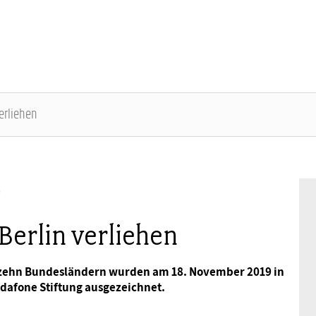
verliehen
Über uns
Aktuelles zur Wahl
Gleichstellungspolitik
Parität in Politik und Gesellschaft
Fachpublikationen
Termine
Mitgliedschaft
)
Geschäftsführung
Parteien im Check
Steuerrecht
Frauen in Führungspositionen
frauen im dbb
Frauenpolitische Fachtagung
Rechtsschutz
Berlin verliehen
Gremien
Familie, Pflege und Beruf
Equal Care – Sorgearbeit fair teilen
dbb frauen Newsletter
dbb bundesfrauenkongress 2026
Vorsorgewerk
 zehn Bundesländern wurden am 18. November 2019 in
dafone Stiftung ausgezeichnet.
Geschäftsstelle
Entgeltgleichheit
Frauenpolitik in Zeiten von Corona
Hauptversammlung
Vorteilswelt