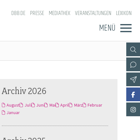
DBB.DE
PRESSE
MEDIATHEK
VERANSTALTUNGEN
LEXIKON
MENÜ
Archiv 2026
August
Juli
Juni
Mai
April
März
Februar
Januar