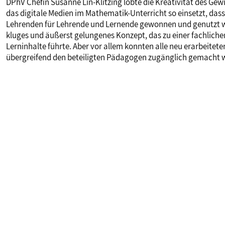
DPhV Chefin Susanne Lin-Klitzing lobte die Kreativität des Gew
das digitale Medien im Mathematik-Unterricht so einsetzt, dass
Lehrenden für Lehrende und Lernende gewonnen und genutzt wer
kluges und äußerst gelungenes Konzept, das zu einer fachlich
Lerninhalte führte. Aber vor allem konnten alle neu erarbeitet
übergreifend den beteiligten Pädagogen zugänglich gemacht we