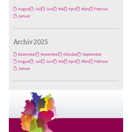
August
Juli
Juni
Mai
April
März
Februar
Januar
Archiv 2025
Dezember
November
Oktober
September
August
Juli
Juni
Mai
April
März
Februar
Januar