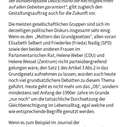
der Bundesrepublik Deutschland die Rechtsgleichheit
auf allen Gebieten garantiert“
, gibt zugleich den
Gestaltungsauftrag auch für die Zukunft vor.
Die meisten gesellschaftlichen Gruppen sind sich im
derzeitigen politischen Diskurs insgesamt sehr einig.
Wenn es den „Müttern des Grundgesetzes“, allen voran
Elisabeth Selbert und Friederike (Frieda) Nadig (SPD)
sowie den beiden anderen Frauen im
Parlamentarischen Rat, Helene Weber (CDU) und
Helene Wessel (Zentrum) nicht parteiübergreifend
gelungen wäre, den Satz 1 des Artikel 3 Abs.2 in das
Grundgesetz aufnehmen zu lassen, würden auch heute
noch viel grundsätzlichere Debatten zu diesem Thema
geführt. Heute geht es nicht mehr um das „Ob“, sondern
mindestens seit Anfang der 1990er Jahre im Grunde
„nur noch“ um die tatsächliche Durchsetzung der
Gleichberechtigung im Lebensalltag, egal welche und
wie entsprechende Begriffe genutzt werden.
Wenn es zum Beispiel im Journal der