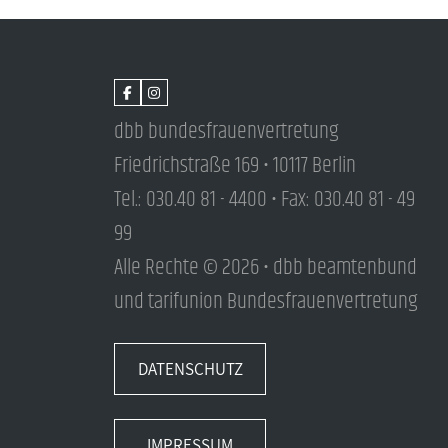
dbb bundesfrauenvertretung
Friedrichstraße 169 • 10117 Berlin
Tel.: 030.40 81 - 4400 • Fax: 030.40 81 - 49
99
Alle Rechte © 2026 • dbb beamtenbund
und tarifunion Bundesfrauenvertretung
DATENSCHUTZ
IMPRESSUM