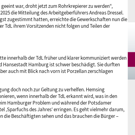
 geeint war, droht jetzt zum Rohrkrepierer zu werden“,
25 die Mitteilung des Arbeitgeberführers Andreas Dressel.
st zugestimmt hatten, erreichte die Gewerkschaften nun die
r TdL ihrem Vorsitzenden nicht folgen und Teilen der
hätte innerhalb der TdL früher und klarer kommuniziert werden
nd Hansestadt Hamburg ist schwer beschädigt. Sie durften
ber auch mit Blick nach vorn ist Porzellan zerschlagen
gung doch noch zur Geltung zu verhelfen. Hemsing
onieren, wenn innerhalb der TdL erkannt wird, was in den
Beim Hamburger Problem und während der Potsdamer
l ‚Sparfuchs des Jahres‘ erringen. Es geht vielmehr darum,
n die Beschäftigten sehen und das brauchen die Bürger –