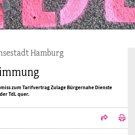
Mitgliedsgewerkschaften
Alterssicherung
Digitalisierung
Seminare
Akademie
Kooperationen
Bildung
Frauenrecht kompakt
Verlag
Gesundheit
ansestadt Hamburg
Gender Budgeting
stimmung
omiss zum Tarifvertrag Zulage Bürgernahe Dienste
Europa
 der TdL quer.
Stellungnahmen