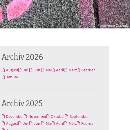
Archiv 2026
August
Juli
Juni
Mai
April
März
Februar
Januar
Archiv 2025
Dezember
November
Oktober
September
August
Juli
Juni
Mai
April
März
Februar