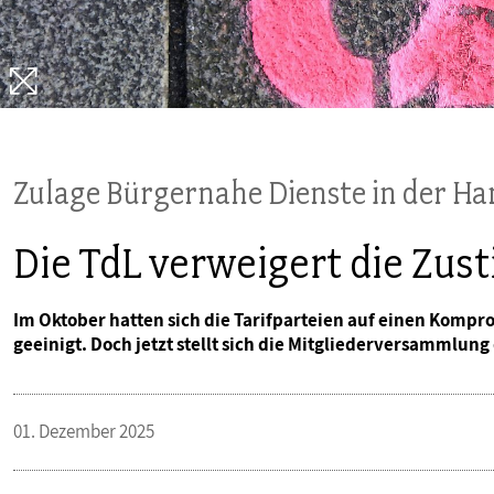
PUBLIKATIONEN
TERMINE & VERANSTALTUNGEN
MITGLIEDSCHAFT & SERVICE
Zulage Bürgernahe Dienste in der H
Die TdL verweigert die Zu
Im Oktober hatten sich die Tarifparteien auf einen Kompr
geeinigt. Doch jetzt stellt sich die Mitgliederversammlung
01. Dezember 2025