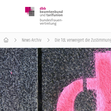
News-Archiv
Die TdL verweigert die Zustimmun
DBB FRAUEN
BUNDESTAGSWAHL 2025
POSITIONEN
SCHWERPUNKTTHEMEN