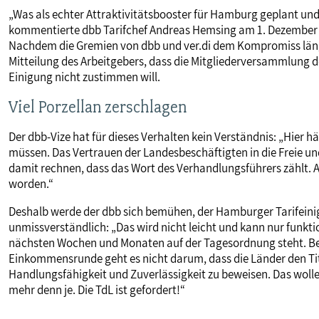
„Was als echter Attraktivitätsbooster für Hamburg geplant und
kommentierte dbb Tarifchef Andreas Hemsing am 1. Dezember 20
Nachdem die Gremien von dbb und ver.di dem Kompromiss läng
Mitteilung des Arbeitgebers, dass die Mitgliederversammlung de
Einigung nicht zustimmen will.
Viel Porzellan zerschlagen
Der dbb-Vize hat für dieses Verhalten kein Verständnis: „Hier 
müssen. Das Vertrauen der Landesbeschäftigten in die Freie u
damit rechnen, dass das Wort des Verhandlungsführers zählt. A
worden.“
Deshalb werde der dbb sich bemühen, der Hamburger Tarifeini
unmissverständlich: „Das wird nicht leicht und kann nur funkti
nächsten Wochen und Monaten auf der Tagesordnung steht. 
Einkommensrunde geht es nicht darum, dass die Länder den Tite
Handlungsfähigkeit und Zuverlässigkeit zu beweisen. Das wolle
mehr denn je. Die TdL ist gefordert!“