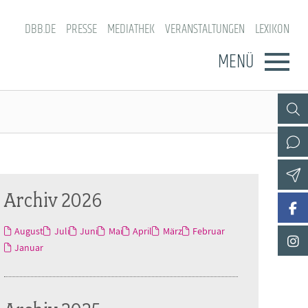
DBB.DE
PRESSE
MEDIATHEK
VERANSTALTUNGEN
LEXIKON
MENÜ
Archiv 2026
August
Juli
Juni
Mai
April
März
Februar
Januar