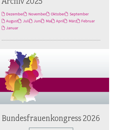
Archiv 2025
Dezember
November
Oktober
September
August
Juli
Juni
Mai
April
März
Februar
Januar
Bundesfrauenkongress 2026