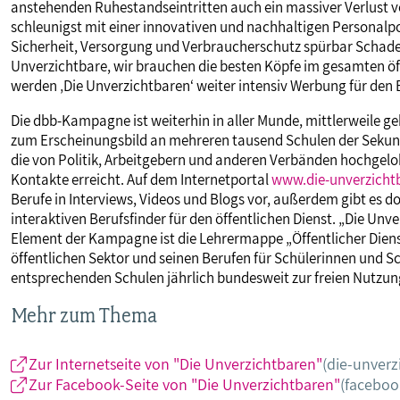
anstehenden Ruhestandseintritten auch ein massiver Verlust v
schleunigst mit einer innovativen und nachhaltigen Personalpo
Sicherheit, Versorgung und Verbraucherschutz spürbar Schad
Unverzichtbare, wir brauchen die besten Köpfe im gesamten öf
werden ‚Die Unverzichtbaren‘ weiter intensiv Werbung für de
Die dbb-Kampagne ist weiterhin in aller Munde, mittlerweile g
zum Erscheinungsbild an mehreren tausend Schulen der Sekund
die von Politik, Arbeitgebern und anderen Verbänden hochgelo
Kontakte erreicht. Auf dem Internetportal
www.die-unverzicht
Berufe in Interviews, Videos und Blogs vor, außerdem gibt es d
interaktiven Berufsfinder für den öffentlichen Dienst. „Die Unv
Element der Kampagne ist die Lehrermappe „Öffentlicher Diens
öffentlichen Sektor und seinen Berufen für Schülerinnen und S
entsprechenden Schulen jährlich bundesweit zur freien Nutzu
Mehr zum Thema
Zur Internetseite von "Die Unverzichtbaren"
(die-unverz
Zur Facebook-Seite von "Die Unverzichtbaren"
(faceboo