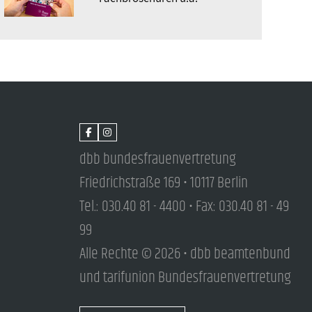
dbb bundesfrauenvertretung
Friedrichstraße 169 • 10117 Berlin
Tel.: 030.40 81 - 4400 • Fax: 030.40 81 - 49
99
Alle Rechte © 2026 • dbb beamtenbund
und tarifunion Bundesfrauenvertretung