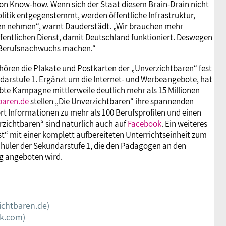
on Know-how. Wenn sich der Staat diesem Brain-Drain nicht
litik entgegenstemmt, werden öffentliche Infrastruktur,
en nehmen“, warnt Dauderstädt. „Wir brauchen mehr
fentlichen Dienst, damit Deutschland funktioniert. Deswegen
n Berufsnachwuchs machen.“
ehören die Plakate und Postkarten der „Unverzichtbaren“ fest
arstufe 1. Ergänzt um die Internet- und Werbeangebote, hat
bte Kampagne mittlerweile deutlich mehr als 15 Millionen
baren.de
stellen „Die Unverzichtbaren“ ihre spannenden
ort Informationen zu mehr als 100 Berufsprofilen und einen
erzichtbaren“ sind natürlich auch auf
Facebook
. Ein weiteres
t“ mit einer komplett aufbereiteten Unterrichtseinheit zum
chüler der Sekundarstufe 1, die den Pädagogen an den
ng angeboten wird.
ichtbaren.de)
k.com)