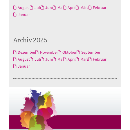
August
Juli
Juni
Mai
April
März
Februar
Januar
Archiv 2025
Dezember
November
Oktober
September
August
Juli
Juni
Mai
April
März
Februar
Januar