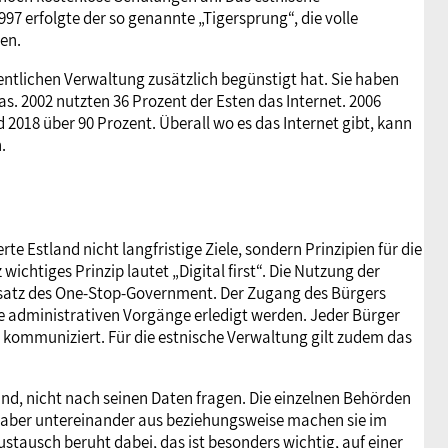
997 erfolgte der so genannte „Tigersprung“, die volle
len.
fentlichen Verwaltung zusätzlich begünstigt hat. Sie haben
as. 2002 nutzten 36 Prozent der Esten das Internet. 2006
d 2018 über 90 Prozent. Überall wo es das Internet gibt, kann
.
te Estland nicht langfristige Ziele, sondern Prinzipien für die
 wichtiges Prinzip lautet „Digital first“. Die Nutzung der
undsatz des One-Stop-Government. Der Zugang des Bürgers
lle administrativen Vorgänge erledigt werden. Jeder Bürger
ng kommuniziert. Für die estnische Verwaltung gilt zudem das
ind, nicht nach seinen Daten fragen. Die einzelnen Behörden
e aber untereinander aus beziehungsweise machen sie im
tausch beruht dabei, das ist besonders wichtig, auf einer