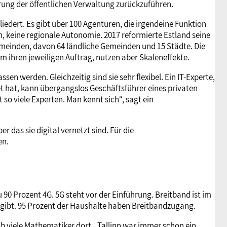
ierung der öffentlichen Verwaltung zurückzuführen.
gliedert. Es gibt über 100 Agenturen, die irgendeine Funktion
, keine regionale Autonomie. 2017 reformierte Estland seine
meinden, davon 64 ländliche Gemeinden und 15 Städte. Die
 ihren jeweiligen Auftrag, nutzen aber Skaleneffekte.
n werden. Gleichzeitig sind sie sehr flexibel. Ein IT-Experte,
et hat, kann übergangslos Geschäftsführer eines privaten
t so viele Experten. Man kennt sich“, sagt ein
 das sie digital vernetzt sind. Für die
en.
u 90 Prozent 4G. 5G steht vor der Einführung. Breitband ist im
 gibt. 95 Prozent der Haushalte haben Breitbandzugang.
b viele Mathematiker dort. „Tallinn war immer schon ein