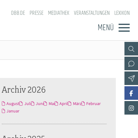
DBB.DE
PRESSE
MEDIATHEK
VERANSTALTUNGEN
LEXIKON
MENÜ
Archiv 2026
August
Juli
Juni
Mai
April
März
Februar
Januar