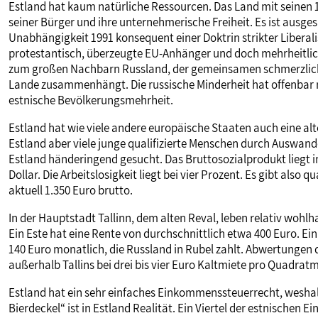
Estland hat kaum natürliche Ressourcen. Das Land mit seinen 1
seiner Bürger und ihre unternehmerische Freiheit. Es ist ausges
Unabhängigkeit 1991 konsequent einer Doktrin strikter Liberali
protestantisch, überzeugte EU-Anhänger und doch mehrheitlich 
zum großen Nachbarn Russland, der gemeinsamen schmerzliche
Lande zusammenhängt. Die russische Minderheit hat offenbar n
estnische Bevölkerungsmehrheit.
Estland hat wie viele andere europäische Staaten auch eine al
Estland aber viele junge qualifizierte Menschen durch Auswand
Estland händeringend gesucht. Das Bruttosozialprodukt liegt in
Dollar. Die Arbeitslosigkeit liegt bei vier Prozent. Es gibt al
aktuell 1.350 Euro brutto.
In der Hauptstadt Tallinn, dem alten Reval, leben relativ woh
Ein Este hat eine Rente von durchschnittlich etwa 400 Euro. Ei
140 Euro monatlich, die Russland in Rubel zahlt. Abwertungen d
außerhalb Tallins bei drei bis vier Euro Kaltmiete pro Quadrat
Estland hat ein sehr einfaches Einkommenssteuerrecht, weshal
Bierdeckel“ ist in Estland Realität. Ein Viertel der estnisch