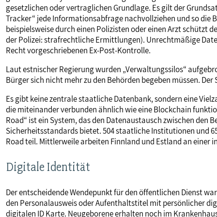
gesetzlichen oder vertraglichen Grundlage. Es gilt der Grundsa
Tracker“ jede Informationsabfrage nachvollziehen und so die 
beispielsweise durch einen Polizisten oder einen Arzt schützt d
der Polizei: strafrechtliche Ermittlungen). Unrechtmäßige Da
Recht vorgeschriebenen Ex-Post-Kontrolle.
Laut estnischer Regierung wurden „Verwaltungssilos“ aufgebroc
Bürger sich nicht mehr zu den Behörden begeben müssen. Der St
Es gibt keine zentrale staatliche Datenbank, sondern eine Viel
die miteinander verbunden ähnlich wie eine Blockchain funktio
Road“ ist ein System, das den Datenaustausch zwischen den Be
Sicherheitsstandards bietet. 504 staatliche Institutionen und
Road teil. Mittlerweile arbeiten Finnland und Estland an einer 
Digitale Identität
Der entscheidende Wendepunkt für den öffentlichen Dienst war 2
den Personalausweis oder Aufenthaltstitel mit persönlicher di
digitalen ID Karte. Neugeborene erhalten noch im Krankenhaus 