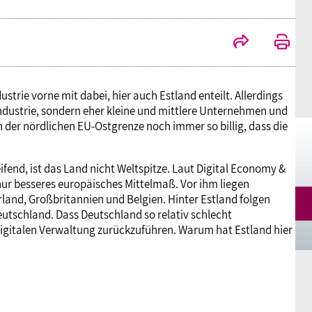
Mitgliedsgewerkschaften
Alterssicherung
Digitalisierung
Seminare
Akademie
Kooperationen
Bildung
Frauenrecht kompakt
Verlag
ustrie vorne mit dabei, hier auch Estland enteilt. Allerdings
industrie, sondern eher kleine und mittlere Unternehmen und
Gesundheit
n der nördlichen EU-Ostgrenze noch immer so billig, dass die
Gender Budgeting
ifend, ist das Land nicht Weltspitze. Laut Digital Economy &
 nur besseres europäisches Mittelmaß. Vor ihm liegen
land, Großbritannien und Belgien. Hinter Estland folgen
Europa
utschland. Dass Deutschland so relativ schlecht
digitalen Verwaltung zurückzuführen. Warum hat Estland hier
Stellungnahmen