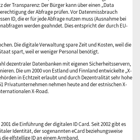
tz der Transparenz: Der Bürger kann über einen „Data
Berechtigung der Abfrage prüfen. Vor Datenmissbrauch
essen ID, die er für jede Abfrage nutzen muss (Ausnahme bei
tenabfragen werden geahndet. Dies entspricht der durch EU-
hen. Die digitale Verwaltung spare Zeit und Kosten, weil die
aat spart, weil er weniger Personal benötigt.
zahl dezentraler Datenbanken mit eigenen Sicherheitsservern,
nieren. Die um 2000 von Estland und Finnland entwickelte „X-
hörden in Echtzeit erlaubt und durch Dezentralität sehr hohe
 651 Privatunternehmen nehmen heute and der estnischen X-
internationalen X-Road.
001 die Einführung der digitalen ID Card. Seit 2002 gibt es
gitaler Identität, der sogenannten eCard beziehungsweise
die elfstellige ID an einem Armband.