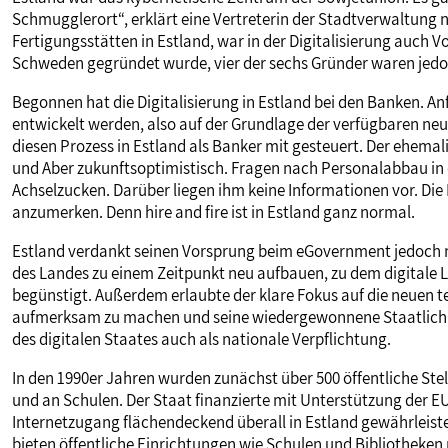
Schmugglerort“, erklärt eine Vertreterin der Stadtverwaltung n
Fertigungsstätten in Estland, war in der Digitalisierung auch Vo
Schweden gegründet wurde, vier der sechs Gründer waren jedo
Begonnen hat die Digitalisierung in Estland bei den Banken. A
entwickelt werden, also auf der Grundlage der verfügbaren ne
diesen Prozess in Estland als Banker mit gesteuert. Der ehema
und Aber zukunftsoptimistisch. Fragen nach Personalabbau in 
Achselzucken. Darüber liegen ihm keine Informationen vor. Die
anzumerken. Denn hire and fire ist in Estland ganz normal.
Estland verdankt seinen Vorsprung beim eGovernment jedoch ni
des Landes zu einem Zeitpunkt neu aufbauen, zu dem digitale 
begünstigt. Außerdem erlaubte der klare Fokus auf die neuen t
aufmerksam zu machen und seine wiedergewonnene Staatlichkei
des digitalen Staates auch als nationale Verpflichtung.
In den 1990er Jahren wurden zunächst über 500 öffentliche Stel
und an Schulen. Der Staat finanzierte mit Unterstützung der EU
Internetzugang flächendeckend überall in Estland gewährleist
bieten öffentliche Einrichtungen wie Schulen und Bibliotheken