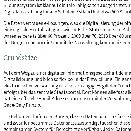
Bildungssystem ist klar auf digitale Fähigkeiten ausgerichtet. 1
Digitalausstattung für alle Schulen. Estland hat etwa 500 Schu
Die Esten vertrauen e-Lösungen, was die Digitalisierung der öf
eine digitale Mentalität, ganz wie ihr Elder Statesman Siim Kall
waren es bereits über 60 Prozent, 2009 über 70, 2013 über 80 un
der Bürger rund um die Uhr mit der Verwaltung kommunizieren
Grundsätze
Auf dem Weg zu einer digitalen Informationsgesellschaft definier
Digitalisierung und blieb so flexibel in der Entwicklung. Ein ganz
elektronischen Verwaltung ist also vorrangig. Es gilt der Gr
erfolgt über das zentrale Staatsportal. Dort können alle fast a
hat eine offizielle Email-Adresse, über die er mit der Verwaltu
Once-Only Prinzip.
Die Behörden dürfen den Bürger, dessen Daten bereits erfasst s
sind zwar für bestimmte Datensätze zuständig, tauschen dies
gemeinsamen System für Berechtigte verfügbar. Jeder Datenaus