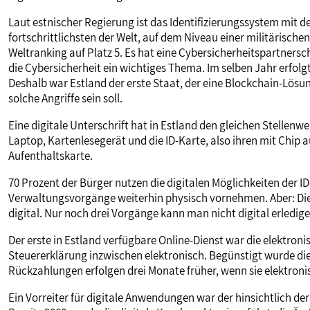
Laut estnischer Regierung ist das Identifizierungssystem mit de
fortschrittlichsten der Welt, auf dem Niveau einer militärische
Weltranking auf Platz 5. Es hat eine Cybersicherheitspartners
die Cybersicherheit ein wichtiges Thema. Im selben Jahr erfolg
Deshalb war Estland der erste Staat, der eine Blockchain-Lösun
solche Angriffe sein soll.
Eine digitale Unterschrift hat in Estland den gleichen Stellenw
Laptop, Kartenlesegerät und die ID-Karte, also ihren mit Chip
Aufenthaltskarte.
70 Prozent der Bürger nutzen die digitalen Möglichkeiten der ID
Verwaltungsvorgänge weiterhin physisch vornehmen. Aber: Die 
digital. Nur noch drei Vorgänge kann man nicht digital erledig
Der erste in Estland verfügbare Online-Dienst war die elektroni
Steuererklärung inzwischen elektronisch. Begünstigt wurde di
Rückzahlungen erfolgen drei Monate früher, wenn sie elektr
Ein Vorreiter für digitale Anwendungen war der hinsichtlich de