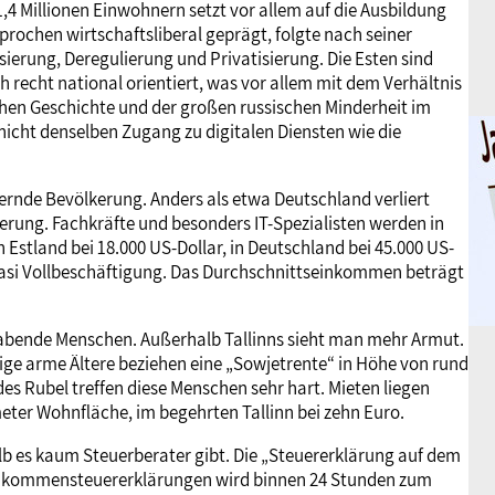
,4 Millionen Einwohnern setzt vor allem auf die Ausbildung
prochen wirtschaftsliberal geprägt, folgte nach seiner
sierung, Deregulierung und Privatisierung. Die Esten sind
recht national orientiert, was vor allem mit dem Verhältnis
n Geschichte und der großen russischen Minderheit im
icht denselben Zugang zu digitalen Diensten wie die
ternde Bevölkerung. Anders als etwa Deutschland verliert
erung. Fachkräfte und besonders IT-Spezialisten werden in
 Estland bei 18.000 US-Dollar, in Deutschland bei 45.000 US-
so quasi Vollbeschäftigung. Das Durchschnittseinkommen beträgt
lhabende Menschen. Außerhalb Tallinns sieht man mehr Armut.
nige arme Ältere beziehen eine „Sowjetrente“ in Höhe von rund
es Rubel treffen diese Menschen sehr hart. Mieten liegen
meter Wohnfläche, im begehrten Tallinn bei zehn Euro.
b es kaum Steuerberater gibt. Die „Steuererklärung auf dem
en Einkommensteuererklärungen wird binnen 24 Stunden zum