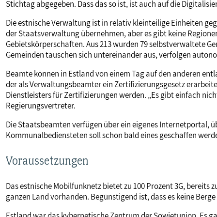
Stichtag abgegeben. Dass das so ist, ist auch auf die Digitalis
Die estnische Verwaltung ist in relativ kleinteilige Einheiten ge
der Staatsverwaltung übernehmen, aber es gibt keine Regionen
Gebietskörperschaften. Aus 213 wurden 79 selbstverwaltete Ge
Gemeinden tauschen sich untereinander aus, verfolgen autonom
Beamte können in Estland von einem Tag auf den anderen entlasse
der als Verwaltungsbeamter ein Zertifizierungsgesetz erarbeit
Dienstleisters für Zertifizierungen werden. „Es gibt einfach nich
Regierungsvertreter.
Die Staatsbeamten verfügen über ein eigenes Internetportal, über
Kommunalbediensteten soll schon bald eines geschaffen werd
Voraussetzungen
Das estnische Mobilfunknetz bietet zu 100 Prozent 3G, bereits z
ganzen Land vorhanden. Begünstigend ist, dass es keine Berge
Estland war das kybernetische Zentrum der Sowjetunion. Es ga