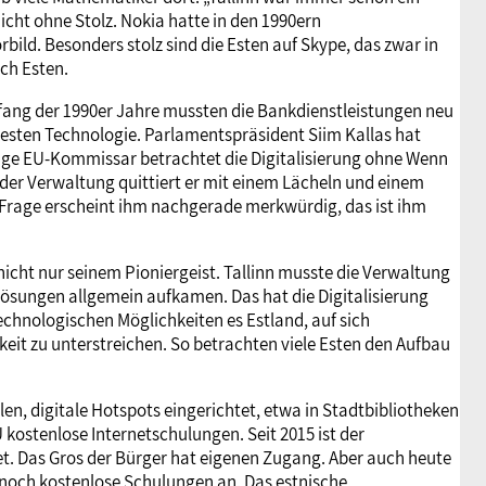
icht ohne Stolz. Nokia hatte in den 1990ern
rbild. Besonders stolz sind die Esten auf Skype, das zwar in
ch Esten.
nfang der 1990er Jahre mussten die Bankdienstleistungen neu
uesten Technologie. Parlamentspräsident Siim Kallas hat
lige EU-Kommissar betrachtet die Digitalisierung ohne Wenn
der Verwaltung quittiert er mit einem Lächeln und einem
 Frage erscheint ihm nachgerade merkwürdig, das ist ihm
cht nur seinem Pioniergeist. Tallinn musste die Verwaltung
Lösungen allgemein aufkamen. Das hat die Digitalisierung
echnologischen Möglichkeiten es Estland, auf sich
t zu unterstreichen. So betrachten viele Esten den Aufbau
len, digitale Hotspots eingerichtet, etwa in Stadtbibliotheken
 kostenlose Internetschulungen. Seit 2015 ist der
et. Das Gros der Bürger hat eigenen Zugang. Aber auch heute
 noch kostenlose Schulungen an. Das estnische