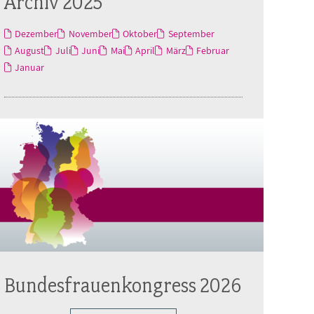
Archiv 2025
Dezember
November
Oktober
September
August
Juli
Juni
Mai
April
März
Februar
Januar
Bundesfrauenkongress 2026